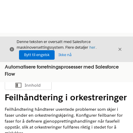
Denne teksten er oversatt med Salesforce
maskinoversettingssystem. Flere detaljer
her
.
Avslutt
Avslut
Avslutt
Bytt til engelsk
Ikke nå
Automatisere forretningsprosesser med Salesforce
Flow
Innhold
Vis innholdsfortegnelse
Feilhåndtering i orkestreringer
Feilhåndtering håndterer uventede problemer som skjer i
faser under en orkestreringskjøring. Konfigurer feilbaner for
faser for å definere gjenopprettingshandlinger når fasefeil
oppstår, slik at orkestreringer fullføres riktig i stedet for å