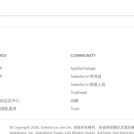
。
統會將其狀態設定為「錯誤」。許多在階段內發生的錯誤是可復原的
RCE
COMMUNITY
。如果在階段外發生錯誤,則協調流程執行會失敗,且您無法恢
明
AppExchange
錯誤,然後恢復協調流程執行。此方法與協調流程設計師在設計
明
Salesforce 管理員
供復原機制或手動介入步驟。
Salesforce 開發人員
orce 會將錯誤電子郵件傳送給上次修改協調流程的管理員,或傳送給
Trailhead
包括執行的元素和參照步驟的流程。針對已啟用的協調流程,電子郵件也
 偏好設定中心
訓練
料連結。如果協調流程呼叫的流程造成失敗,則收件者會收到兩封
的隱私選擇
Trust
時,協調流程不會傳送錯誤通知。不過,您可以將背景步驟新增至
© Copyright 2026, Salesforce.com Inc. 保留所有權利。各個商標屬於其個
Salesforce, Inc. Salesforce Tower, 415 Mission Street, 3rd Floor, San Francis