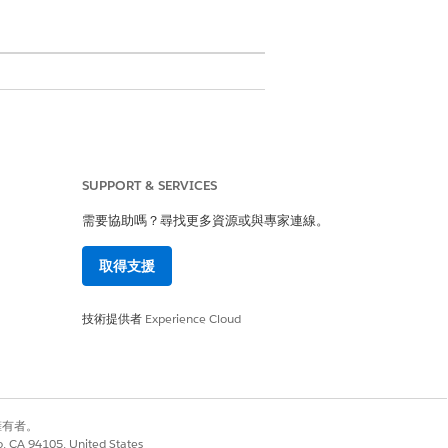
。針對這些錯誤,您最多有 14 天時
SUPPORT & SERVICES
復。請參閱在
協調流程執行
中
恢復失敗
需要協助嗎？尋找更多資源或與專家連線。
時設定的錯誤路徑不同。錯誤路徑可妥
取得支援
 Apex 例外電子郵件收件者。錯誤電子
技術提供者
Experience Cloud
包含可在 Flow Builder 中
錯誤電子郵件:一個用於協調流程,另
錯誤路徑,以在發生失敗時通知利害關
別擁有者。
co, CA 94105, United States