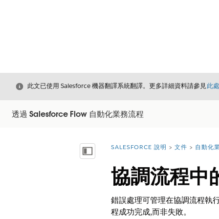
結束
此文已使用 Salesforce 機器翻譯系統翻譯。更多詳細資料請參見
此
透過 Salesforce Flow 自動化業務流程
SALESFORCE 說明
文件
自動化
您位於此處：
顯示目錄
協調流程中
錯誤處理可管理在協調流程執行
程成功完成,而非失敗。