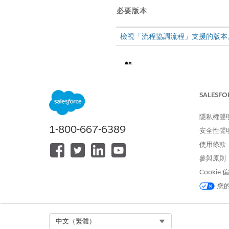
必要版本
檢視「流程協調流程」支援的版本
一般
當協調流程執行發生錯誤時,系
SALESFO
間修正錯誤並恢復協調流程執行
的協調流程
。
隱私權聲
1-800-667-6389
恢復需要管理員修正基本流程或
安全性聲
善處理錯誤,並為一般使用者提
使用條款
協調流程執行失敗時,Salesf
參與原則
郵件提供協調流程執行的詳細資料,
Cookie
檢視失敗協調流程執行的詳細資
您
一個用於呼叫流程。
當錯誤路徑處理錯誤並成功完成
Select Org
中文（繁體）
係人。