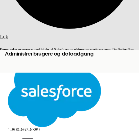
Søg
Luk
Denne tekst er oversat ved hjælp af Salesforce-maskinoversættelsessystem. Du finder flere
Administrer brugere og dataadgang
Skift til engelsk
Ikke nu
detaljer
her
.
Luk
Luk
1-800-667-6389