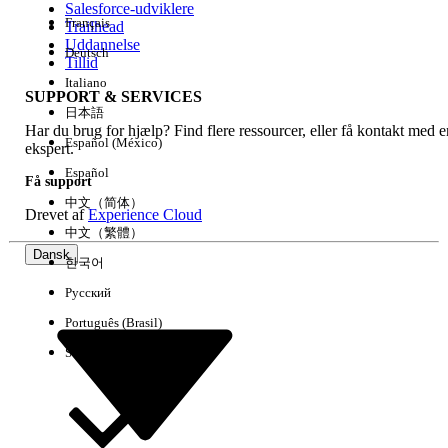
Salesforce-udviklere
Français
Trailhead
Experience
Uddannelse
Deutsch
Tillid
Italiano
SUPPORT & SERVICES
日本語
Har du brug for hjælp? Find flere ressourcer, eller få kontakt med e
Ryd alle
Udført
Español (México)
ekspert.
Español
Få support
中文（简体）
Drevet af
Experience Cloud
中文（繁體）
Dansk
한국어
Русский
Português (Brasil)
Suomi
Ingen resultater