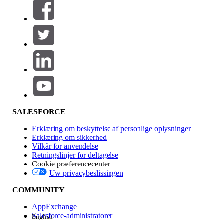
Filtre (0)
VÆLG FILTRE
Tilføj
Produktområde
Funktionspåvirkning
SALESFORCE
Erklæring om beskyttelse af personlige oplysninger
Erklæring om sikkerhed
Vilkår for anvendelse
Retningslinjer for deltagelse
Cookie-præferencecenter
Uw privacybeslissingen
Version
COMMUNITY
AppExchange
Salesforce-administratorer
English