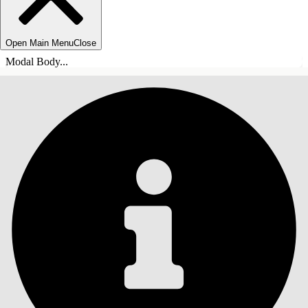
Open Main Menu
Close
Modal Body...
INDHOLD
Søg
Vis indholdsfortegnelse
Indhold