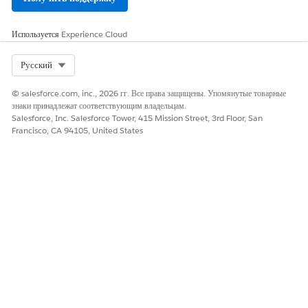
параметр уровня организации, а потом переустановить пакет.
Используется
Experience Cloud
СМ. ТАКЖЕ:
Select Org
Русский
Создание очередей
© salesforce.com, inc., 2026 гг. Все права защищены. Упомянутые товарные
знаки принадлежат соответствующим владельцам.
Salesforce, Inc. Salesforce Tower, 415 Mission Street, 3rd Floor, San
Francisco, CA 94105, United States
ЭТА СТАТЬЯ РЕШИЛА ВАШУ ПРОБЛЕМУ?
Оставьте свой отзыв, чтобы мы могли стать лучше!
Да
Нет