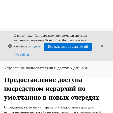
Данный текст был переведен при помощи системы
машинного перевода Salesforce. Дополнительные
Закрыть
Закры
сведения см.
здесь
.
Переключить на английский
Закрыт
Не сейчас
Управление пользователями и доступ к данным
Содержание
Показать содержание
Предоставление доступа
посредством иерархий по
умолчанию в новых очередях
Определите, включен ли параметр «Предоставить доступ с
использованием иерархий» по умолчанию при создании новой