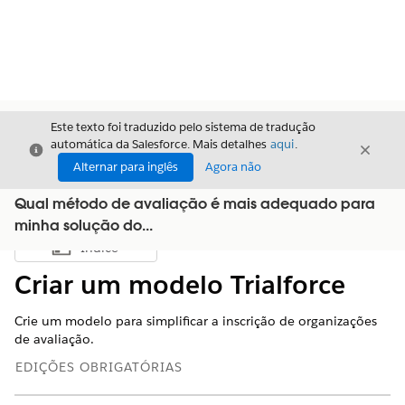
Este texto foi traduzido pelo sistema de tradução
automática da Salesforce. Mais detalhes
aqui
.
Fechar
Fecha
Fechar
Alternar para inglês
Agora não
Qual método de avaliação é mais adequado para
minha solução do...
Índice
Mostrar índice
Criar um modelo Trialforce
Crie um modelo para simplificar a inscrição de organizações
de avaliação.
EDIÇÕES OBRIGATÓRIAS