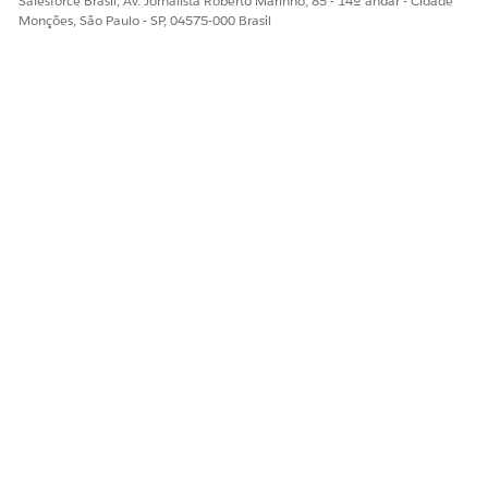
Salesforce Brasil, Av. Jornalista Roberto Marinho, 85 - 14º andar - Cidade
durante as atualizações do sistema.
Monções, São Paulo - SP, 04575-000 Brasil
ESTE ARTIGO RESOLVEU SEU PROBLEMA?
Diga-nos para podermos melhorar!
Sim
Não