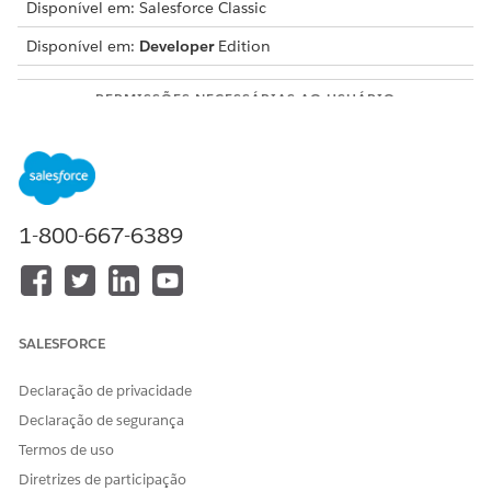
Disponível em: Salesforce Classic
Disponível em:
Developer
Edition
PERMISSÕES NECESSÁRIAS AO USUÁRIO
Para gerenciar o Trialforce:
Personalizar aplicativo
A duração da avaliação padrão é de 10 dias para
organizações de avaliação criadas com base em um modelo
do Trialforce. Para alterar a duração da avaliação associada a
1-800-667-6389
esse modelo, entre em contato com o Suporte ao cliente da
Salesforce.
Clique em
Novo modelo do Trialforce
. Você poderá criar
um modelo somente se a TSO for inferior ou igual a 1 GB.
SALESFORCE
Você pode criar até 10 modelos do Trialforce por TSO. Se
esse botão estiver indisponível, exclua os modelos
Declaração de privacidade
excedentes antes de criar novos. Parceiros que exigem
modelos adicionais podem entrar em contato com o
Declaração de segurança
Suporte do parceiro da Salesforce.
Termos de uso
Especifique uma descrição para o modelo e se devem ser
Diretrizes de participação