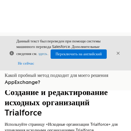
Данный текст был переведен при помощи системы
машинного перевода Salesforce. Дополнительные
Закрыть
Закры
сведения см.
здесь
.
Переключить на английский
Закрыт
Не сейчас
Какой пробный метод подходит для моего решения
Содержание
Показать содержание
AppExchange?
Создание и редактирование
исходных организаций
Trialforce
Используйте страницу «Исходные организации Trialforce» для
управления исходными организациями Trialforce.