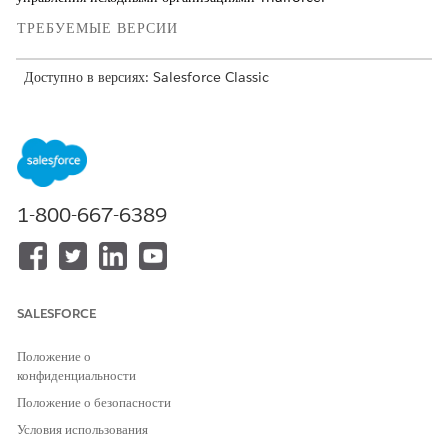
ТРЕБУЕМЫЕ ВЕРСИИ
Доступно в версиях: Salesforce Classic
Доступно в версиях:
Версия Developer
Edition
НЕОБХОДИМЫЕ ПОЛНОМОЧИЯ ПОЛЬЗОВАТЕЛЯ
Для управления Trialforce:
«Настройка приложения»
1-800-667-6389
При наличии текущей исходной организации нажмите кнопку
«
Вход
».
Чтобы изменить текущую исходную организацию, нажмите
кнопку «
Правка»
, затем введите имя исходной организации и
SALESFORCE
выберите фирменный стиль.
Чтобы создать исходную организацию, нажмите кнопку
Положение о
«
Создать
».
конфиденциальности
Введите новое имя пользователя и адрес эл. почты для
Положение о безопасности
организации администратора.
Условия использования
Введите имя исходной организации и выберите фирменный