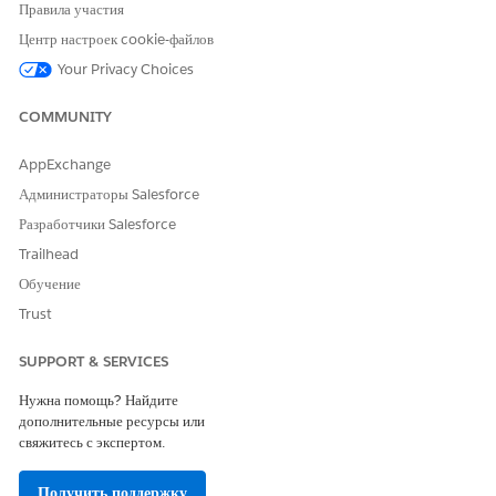
стиль.
Правила участия
Нажмите «
Создать
».
Центр настроек cookie-файлов
Your Privacy Choices
COMMUNITY
ЭТА СТАТЬЯ РЕШИЛА ВАШУ ПРОБЛЕМУ?
Оставьте свой отзыв, чтобы мы могли стать лучше!
AppExchange
Да
Нет
Администраторы Salesforce
Разработчики Salesforce
Trailhead
Обучение
Trust
SUPPORT & SERVICES
Нужна помощь? Найдите
дополнительные ресурсы или
свяжитесь с экспертом.
Получить поддержку