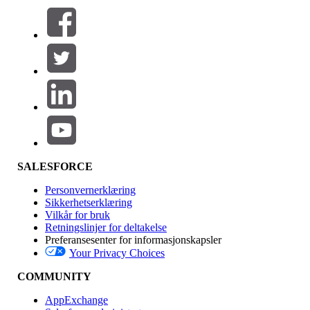
Filtre (0)
VELG FILTRE
Legg til
Produktområde
Funksjonsinnvirkning
SALESFORCE
Personvernerklæring
Sikkerhetserklæring
Vilkår for bruk
Retningslinjer for deltakelse
Preferansesenter for informasjonskapsler
Your Privacy Choices
Utgave
COMMUNITY
AppExchange