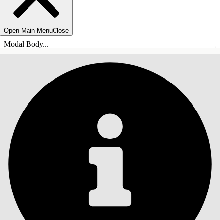
Open Main Menu
Close
Modal Body...
INNHOLD
Søk
Vis innholdsfortegnelse
Innhold