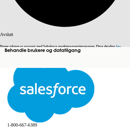
Søk
Avslutt
Denne teksten er oversatt med Salesforce maskinoversettingssystem. Flere detaljer
her
.
Behandle brukere og datatilgang
Bytt til engelsk
Ikke nå
Avslutt
Avslutt
1-800-667-6389