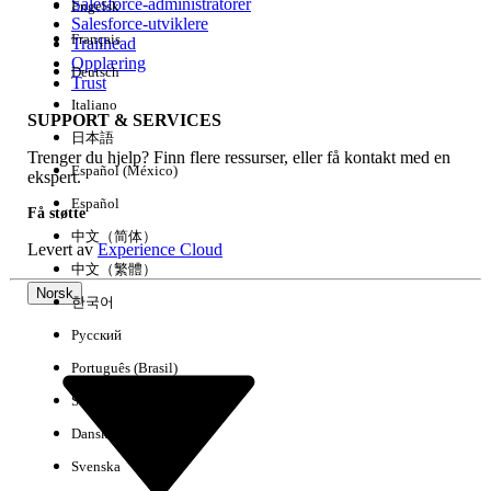
Salesforce-administratorer
Engelsk
Salesforce-utviklere
Français
Trailhead
Erfaring
Opplæring
Deutsch
Trust
Italiano
SUPPORT & SERVICES
日本語
Trenger du hjelp? Finn flere ressurser, eller få kontakt med en
Fjern alle
Utført
Español (México)
ekspert.
Español
Få støtte
中文（简体）
Levert av
Experience Cloud
中文（繁體）
Norsk
한국어
Русский
Português (Brasil)
Suomi
Dansk
Svenska