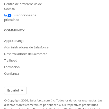
Cuenta debe estar activado para mantener estas
Centro de preferencias de
dependencias de permisos en alineación y solucionar la
cookies
dependencia de permisos rota.
Sus opciones de
En la interfaz de usuario de perfil mejorado, las
privacidad
actualizaciones que se deben realizar para mantener las
dependencias de permisos en alineación después de que
COMMUNITY
aparezcan cambios anteriores para su revisión.
AppExchange
Administradores de Salesforce
Desarrolladores de Salesforce
Trailhead
Formación
Confianza
Select Org
Español
© Copyright 2026, Salesforce.com Inc. Todos los derechos reservados. Las
distintas marcas comerciales pertenecen a sus respectivos propietarios.