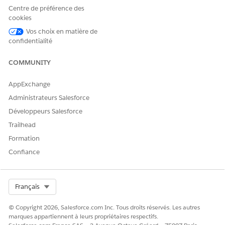
être activée pour Compte. Lors de la prochaine sauvegarde de
Centre de préférence des
cet ensemble d'autorisations, cette autorisation d'objet
cookies
Compte doit être activée pour aligner ces dépendances
Vos choix en matière de
d'autorisation et corriger la dépendance d'autorisation
confidentialité
rompue.
Dans l'interface utilisateur de profil avancée, les mises à jour
COMMUNITY
qui doivent être effectuées pour aligner les dépendances
d'autorisation après les modifications précédentes sont
AppExchange
exposées pour votre examen.
Administrateurs Salesforce
Développeurs Salesforce
Trailhead
Formation
Confiance
Select Org
Français
© Copyright 2026, Salesforce.com Inc. Tous droits réservés. Les autres
marques appartiennent à leurs propriétaires respectifs.