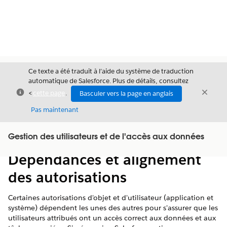
Ce texte a été traduit à l’aide du système de traduction
automatique de Salesforce. Plus de détails, consultez
Fermer
Ferme
<
cette page
.
Basculer vers la page en anglais
Fermer
Pas maintenant
Table des
Gestion des utilisateurs et de l'accès aux données
Afficher la table des matières
matières
Dépendances et alignement
des autorisations
Certaines autorisations d'objet et d'utilisateur (application et
système) dépendent les unes des autres pour s'assurer que les
utilisateurs attribués ont un accès correct aux données et aux