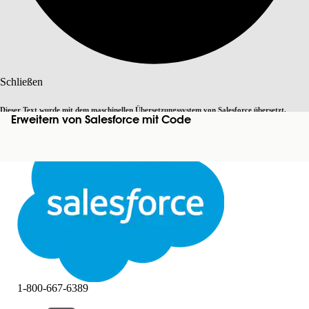
Suche
Schließen
Dieser Text wurde mit dem maschinellen Übersetzungssystem von Salesforce übersetzt.
Erweitern von Salesforce mit Code
Zu Englisch wechseln
Nicht jetzt
Weitere Details finden Sie
hier
.
Schließen
Schließen
1-800-667-6389