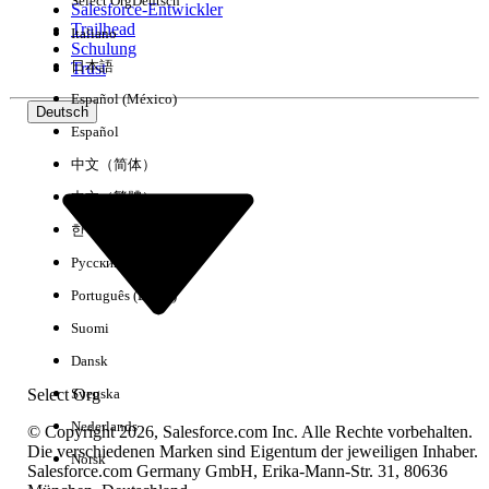
Select Org
Deutsch
Salesforce-Entwickler
Trailhead
Italiano
Erfahrung
Schulung
日本語
Trust
Español (México)
Deutsch
Español
Alle löschen
Fertig
中文（简体）
中文（繁體）
한국어
Русский
Português (Brasil)
Suomi
Dansk
Select Org
Svenska
Nederlands
© Copyright 2026, Salesforce.com Inc. Alle Rechte vorbehalten.
Die verschiedenen Marken sind Eigentum der jeweiligen Inhaber.
Norsk
Salesforce.com Germany GmbH, Erika-Mann-Str. 31, 80636
Keine Ergebnisse