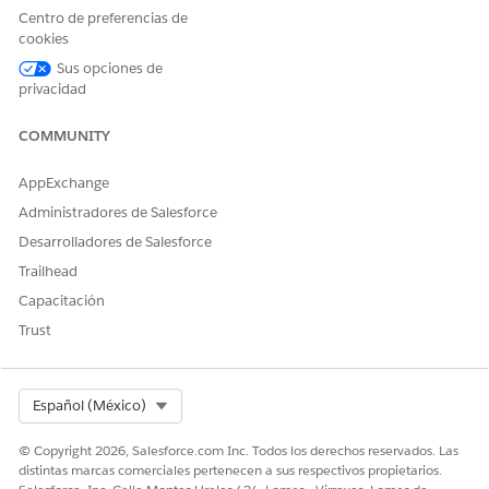
O BIEN
Centro de preferencias de
cookies
Personalizar aplicación
Sus opciones de
Para crear un agente de
Gestionar agentes de IA
privacidad
Gestión de ventas:
Y
COMMUNITY
Gestionar agentes
empleados Agentforce
AppExchange
Administradores de Salesforce
O BIEN
Desarrolladores de Salesforce
Personalizar aplicación
Trailhead
Cambie qué proveedor de búsqueda utiliza su agente para
Capacitación
recuperar datos web para la investigación de cuentas.
Trust
Desde Configuración, utilice el cuadro Búsqueda rápida
para buscar y seleccionar
Agentes Agentforce
.
Seleccione el Agente de ventas.
Select Org
Español (México)
Haga clic en
Agentforce Builder
.
Si el agente está activo, desactívelo.
© Copyright 2026, Salesforce.com Inc. Todos los derechos reservados. Las
En la sección Subagentes, seleccione el subagente
distintas marcas comerciales pertenecen a sus respectivos propietarios.
Investigación de ventas
.