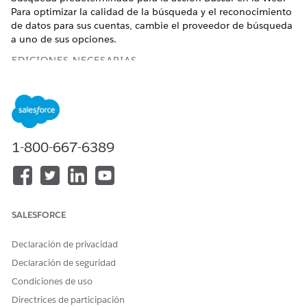
Para optimizar la calidad de la búsqueda y el reconocimiento
de datos para sus cuentas, cambie el proveedor de búsqueda
a uno de sus opciones.
EDICIONES NECESARIAS
Disponible en: Lightning Experience
Disponible en: Ediciones
Enterprise
,
Performance
,
Unlimited
y
Developer
Edition con Agentforce para ventas
o Agentforce para un complemento de Industry, o incluidas
1-800-667-6389
en Agentforce 1 Sales o Industry Edition. Requiere que
cada usuario tenga el complemento Agentforce para ventas
o Agentforce para una industria para acceder a las
acciones.
SALESFORCE
PERMISOS DE USUARIO NECESARIOS
Declaración de privacidad
Para configurar Agentforce
Ver parámetros
Account Management:
Declaración de seguridad
Y
Condiciones de uso
Modificar todos los datos
Directrices de participación