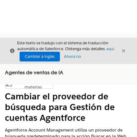
Este texto se tradujo con el sistema de traducción
automática de Salesforce. Obtenga más detalles
aquí
.
Cerrar
Cerrar
Cerrar
Cambiar a inglés
Ahora no
Agentes de ventas de IA
Índice de
Mostrar índice de materias
materias
Cambiar el proveedor de
búsqueda para Gestión de
cuentas Agentforce
Agentforce Account Management utiliza un proveedor de
búsqueda predeterminado para la acción Buscar en la Web.