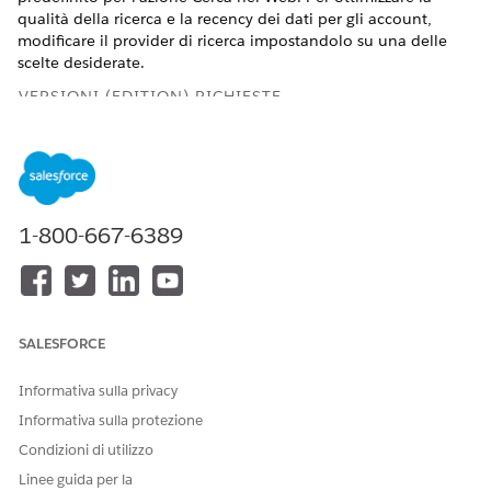
qualità della ricerca e la recency dei dati per gli account,
modificare il provider di ricerca impostandolo su una delle
scelte desiderate.
VERSIONI (EDITION) RICHIESTE
Disponibile nelle versioni: Lightning Experience
Disponibile in: versioni
Enterprise
Edition,
Performance
Edition
,
Unlimited
Edition e
Developer Edition
con il
componente aggiuntivo Agentforce per Sales o Agentforce
1-800-667-6389
per un settore, oppure incluse in Agentforce 1 Sales o in
una versione Industry Edition. Richiede che ogni utente
disponga del componente aggiuntivo Agentforce per Sales
o Agentforce per un settore per accedere alle azioni.
SALESFORCE
AUTORIZZAZIONI UTENTE NECESSARIE
Informativa sulla privacy
Per impostare Gestione
Visualizza impostazione
account Agentforce:
Informativa sulla protezione
E
Condizioni di utilizzo
Modifica tutti i dati
Linee guida per la