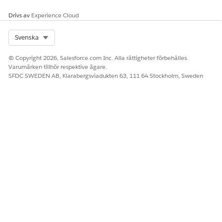
Under Indata, hitta fältet Sökleverantör.
Drivs av
Välj en sökleverantör från rullmenyn.
Experience Cloud
Spara dina ändringar.
Återaktivera agenten.
Select Org
Svenska
Din agent använder den valda sökleverantören för alla
© Copyright 2026, Salesforce.com Inc. Alla rättigheter förbehålles.
webbforskningsförfrågningar, inklusive interaktioner i Slack.
Varumärken tillhör respektive ägare.
SFDC SWEDEN AB, Klarabergsviadukten 63, 111 64 Stockholm, Sweden
SE ÄVEN:
Välj Agentforce Modellalternativ
Lägg till en webbhämtare i en uppmaningsmall
Använd webbsökning
LÖSTE DENNA ARTIKEL DITT PROBLEM?
Berätta för oss vad vi kan förbättra!
Ja
Nej