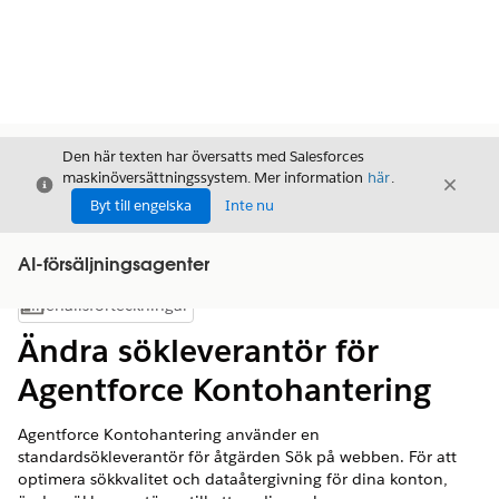
Den här texten har översatts med Salesforces
maskinöversättningssystem. Mer information
här
.
Stäng
Stäng
Stäng
Byt till engelska
Inte nu
AI-försäljningsagenter
Innehållsförteckningar
Visa innehållsförteckning
Ändra sökleverantör för
Agentforce Kontohantering
Agentforce Kontohantering använder en
standardsökleverantör för åtgärden Sök på webben. För att
optimera sökkvalitet och dataåtergivning för dina konton,