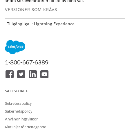
ändra sökleverantören till ett av dina val.
VERSIONER SOM KRÄVS
Tillgängliga i: Lightning Experience
Tillgängliga i:
Enterprise
,
Performance
,
Unlimited
och
Developer
Editions med tillägget Agentforce för försäljning
eller Agentforce för en bransch, eller inkluderat i
Agentforce 1 Sales eller en branschversion. Kräver att varje
användare har tillägget Agentforce för försäljning eller
Agentforce för en bransch för att komma åt åtgärderna.
1-800-667-6389
ANVÄNDARBEHÖRIGHETER SOM KRÄVS
Konfigurera Agentforce
Visa inställningar
Kontohantering:
SALESFORCE
OCH
Ändra all data
Sekretesspolicy
Säkerhetspolicy
ELLER
Användningsvillkor
Anpassa program
Riktlinjer för deltagande