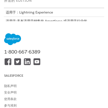
所需的 EDITION
适用于：Lightning Experience
适用于:具有适用于销售的 Agentforce 或适用于行业的
Agentforce 加载项的
Enterprise
、
Performance
、
Unlimited
和
Developer
Edition,或包含在 Agentforce 1 Sales 或
Industry Edition 中。需要每个用户拥有适用于销售的
Agentforce 或适用于行业的 Agentforce 加载项，才可以访问操
作。
1-800-667-6389
所需用户权限
设置 Agentforce 客户管理：
查看设置
与
SALESFORCE
修改所有数据
隐私声明
或
安全声明
自定义应用程序
使用条款
要构建销售管理客服人员：
管理 AI 客服人员
参与准则