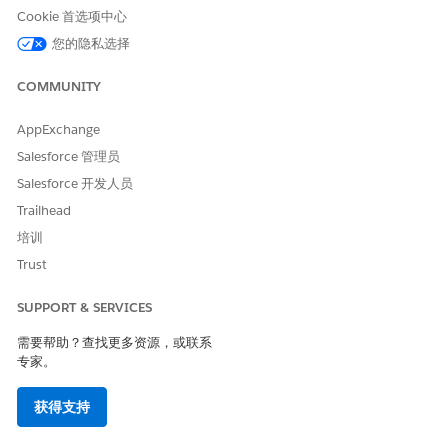
和
Cookie 首选项中心
您的隐私选择
管理 Agentforce 员工客服人
员
COMMUNITY
或
AppExchange
自定义应用程序
Salesforce 管理员
更改客服人员用于检索客户研究的 Web 数据的搜索提供商。
Salesforce 开发人员
从“设置”中，使用快速查找框查找并选择
Agentforce 客服人
Trailhead
员
。
培训
选择销售客服人员。
Trust
单击
Agentforce 生成器
。
如果客服人员处于活动状态，请将其停用。
SUPPORT & SERVICES
在子客服人员部分，选择
销售研究
子客服人员。
单击
此子代理的操作
。
需要帮助？查找更多资源，或联系
在操作列表中，选择
搜索 Web
操作。
专家。
单击
编辑操作
。
在“输入”下，查找搜索提供商字段。
获得支持
从下拉菜单中选择搜索提供商。
保存更改。