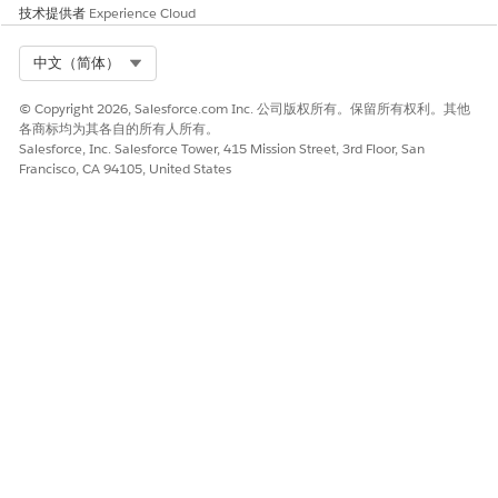
重新激活客服人员。
技术提供者
Experience Cloud
客服人员会将选定搜索提供商用于所有 Web 研究请求，包括 Slack
Select Org
中文（简体）
中的交互。
© Copyright 2026, Salesforce.com Inc. 公司版权所有。保留所有权利。其他
另请参阅：
各商标均为其各自的所有人所有。
Salesforce, Inc. Salesforce Tower, 415 Mission Street, 3rd Floor, San
选择 Agentforce 模型选项
Francisco, CA 94105, United States
将 Web 检索器添加到提示模板
使用 Web 搜索
本文章是否解决您的问题？
请与我们共享您的想法，以便我们进行改进！
是
否