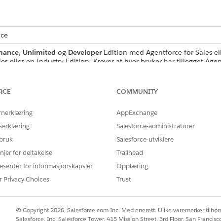
nce
mance
,
Unlimited
og
Developer
Edition med Agentforce for Sales elle
les eller en Industry Edition. Krever at hver bruker har tillegget Agen
dlingene.
RCE
COMMUNITY
rnerklæring
AppExchange
estemmer hva agenten kan gjøre og veilede agentinteraksj
serklæring
Salesforce-administratorer
gene
i Sales Management-agenten. Hvis du vil begrense agent
 bruk
Salesforce-utviklere
ndlingene som svarer til den jobben.
njer for deltakelse
Trailhead
UNDERAGENT
HAND
esenter for informasjonskapsler
Opplæring
Få
formasjon
Salgsundersøkelse
r Privacy Choices
Trust
He
mne basert
Sø
He
© Copyright 2026, Salesforce.com Inc. Med enerett. Ulike varemerker tilhøre
Få
Salesforce, Inc. Salesforce Tower, 415 Mission Street, 3rd Floor, San Francis