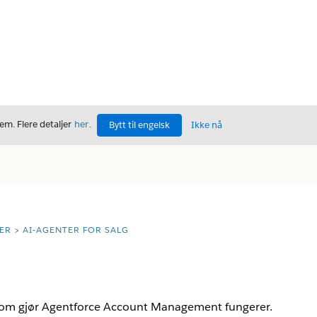
m. Flere detaljer
her
.
Bytt til engelsk
Ikke nå
ER
AI-AGENTER FOR SALG
e som gjør Agentforce Account Management fungerer.