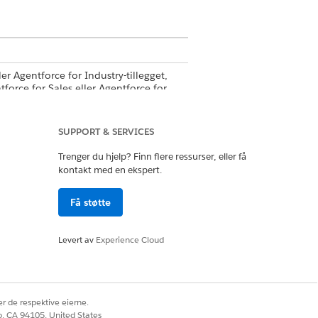
r Agentforce for Industry-tillegget,
tforce for Sales eller Agentforce for
SUPPORT & SERVICES
Trenger du hjelp? Finn flere ressurser, eller få
onene i Agentforce.
Legg til disse
kontakt med en ekspert.
en til en bestemt jobb, legger du
Få støtte
LINGER
Levert av
Experience Cloud
 samtaledata
nte relaterte e-postmeldinger
ke på nettet
nt aktiviteter-tidslinje
r de respektive eierne.
 relaterte notater
co, CA 94105, United States