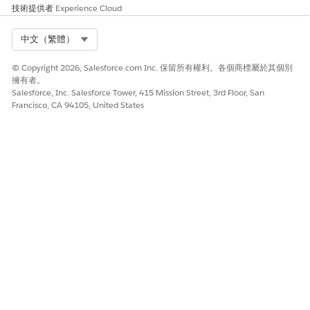
Slack 頻道
技術提供者
Experience Cloud
建立 Slack 畫布
摘要 Slack 頻道
Select Org
中文（繁體）
共用 Slack 畫布
© Copyright 2026, Salesforce.com Inc. 保留所有權利。各個商標屬於其個別
擁有者。
流程
Salesforce, Inc. Salesforce Tower, 415 Mission Street, 3rd Floor, San
Francisco, CA 94105, United States
當您開啟 Agentforce 帳戶管理時,會啟用這些流程。這些流程會提
取資料、傳送資訊以提示範本進行處理,並識別要搜尋的帳戶和商
機。您可以針對業務的特定需求自訂流程。
工作
流程
使用
根據使用者輸入來
取得帳戶和帳戶計
取得上一年度針對
調查與同步化帳戶
畫
傳入流程的帳戶識
或商機的相關資訊
別碼建立的最新啟
用中帳戶計畫。流
程偏好目前使用者
擁有的帳戶計畫。
取得記錄研究
針對傳入流程的帳
戶或商機,針對 AI
產生的調查記錄。