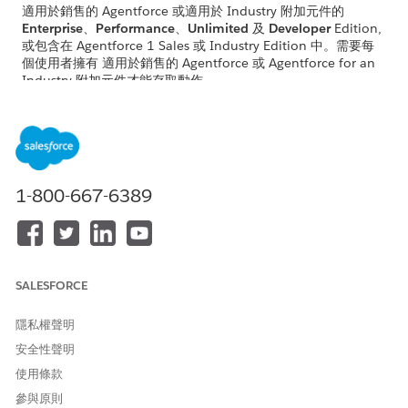
適用於銷售的 Agentforce 或適用於 Industry 附加元件的
Enterprise
、
Performance
、
Unlimited
及
Developer
Edition,
或包含在 Agentforce 1 Sales 或 Industry Edition 中。需要每
個使用者擁有 適用於銷售的 Agentforce 或 Agentforce for an
Industry 附加元件才能存取動作。
子工作人員與動作
子工作人員與動作決定工作人員可執行的動作,並指引工作人員在
Agentforce 面板中的互動。將
這些標準主題與動作新增
至您的
1-800-667-6389
「銷售管理」工作人員。若要將工作人員限制為特定工作,請僅新增
與該工作對應的子工作人員和動作。
工作
子工作人員
動作
取得對話智慧
根據使用者輸入來
銷售研究
SALESFORCE
取得相關電子郵
調查與同步化帳戶
件
或商機的相關資訊
隱私權聲明
搜尋網路
安全性聲明
取得活動時程表
取得相關備註
使用條款
取得帳戶和帳戶
參與原則
計畫