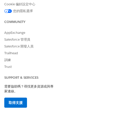
依名稱識別記錄
Cookie 偏好設定中心
查詢記錄
您的隱私選擇
使用
Knowledge 回
COMMUNITY
答問題
取得記錄研究
取得活動詳細資
AppExchange
料
Salesforce 管理員
取得記錄詳細資
料
Salesforce 開發人員
Trailhead
解壓縮欄位與值
建立和更新記錄
記錄管理
訓練
依名稱識別記錄
Trust
更新記錄
更新 AI 產生的
動作
SUPPORT & SERVICES
需要協助嗎？尋找更多資源或與專
搜尋 Slack 訊息與
Slack 作業
更新 Slack 畫布
家連線。
管道
在 Slack 中查詢
Salesforce 頻
取得支援
道
將訊息傳送至