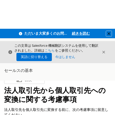
ただいま大変多くのお問い合わせをいただいており、ご連絡までにお時間を頂戴しております
続きを読む
Clo
この文章は Salesforce 機械翻訳システムを使用して翻訳
されました。詳細は
こちら
をご参照ください。
閉じる
閉じ
閉じる
英語に切り替える
今はしません
セールスの基本
目次
目次を表示
法人取引先から個人取引先への
変換に関する考慮事項
法人取引先を個人取引先に変換する前に、次の考慮事項に留意し
てください。