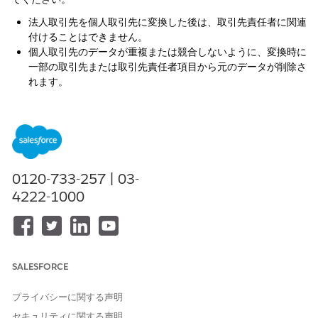
法人取引先を個人取引先に変換した後は、取引先責任者に関連
付けることはできません。
個人取引先のデータが重複または競合しないように、変換時に
一部の取引先または取引先責任者項目から元のデータが削除さ
れます。
取引先の取引先名。
[電話]、[Fax]、[説明]、[作成者情報]、[最終更新情報]、
[取引先責任者の最終活動]。
これらの項目のデータを保持するには、保持する元の項目ごと
にカスタム項目を作成します。次に、変換プロセスのインポー
0120-733-257 | 03-
ト時に元の項目をカスタム項目に対応付けます。個人取引先で
4222-1000
データを表示するには、カスタム項目を個人取引先ページレイ
アウトに追加します。
ポータルが有効になっている法人取引先を個人取引先に変換す
ると、法人取引先に関連付けられているポータルユーザーは無
効になり、再度有効化することはできません。
SALESFORCE
API のバージョン 8.0 以降を使用して、個人取引先を個々の
法人取引先レコードと法人取引先責任者レコードに分割できま
プライバシーに関する声明
す。
セキュリティに関する声明