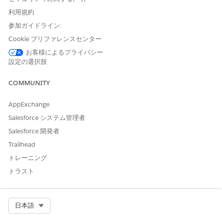
利用規約
参加ガイドライン:
Cookie プリファレンスセンター
変更されたデータを本番組織にインポートする前に、
ヒント
お客様によるプライバシー
Sandbox で変換をテストすることを強くお勧めします。
設定の選択肢
Sandbox についての詳細は、Salesforce ヘルプの「
Sandbox
の概要
」を参照してください。
COMMUNITY
AppExchange
Salesforce システム管理者
この記事で問題は解決されましたか?
Salesforce 開発者
ご意見をお待ちしております。
Trailhead
はい
いいえ
トレーニング
トラスト
Select Org
日本語