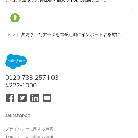
変更されたデータを本番組織にインポートする前に、
ヒント
Sandbox で変換をテストすることを強くお勧めします。
Sandbox についての詳細は、Salesforce オンラインヘルプの
「
Sandbox の概要
」を参照してください。
法人取引先から個人取引先への
変換に関する
考慮事項を確認し
0120-733-257 | 03-
ます。
データをバックアップします。
4222-1000
変換するすべての取引先と取引先責任者が、「
法人取引先
を個
人取引先に変換する準備」に記載されている前提条件を満たし
ていることを確認します。
変換されたレコードに使用する個人取引先レコードタイプのレ
SALESFORCE
コード ID を取得します。
データローダーを使用して、変換する取引先レコードをエクス
ポートします。
プライバシーに関する声明
Microsoft Excel などのツールを使用してエクスポートファイ
セキュリティに関する声明