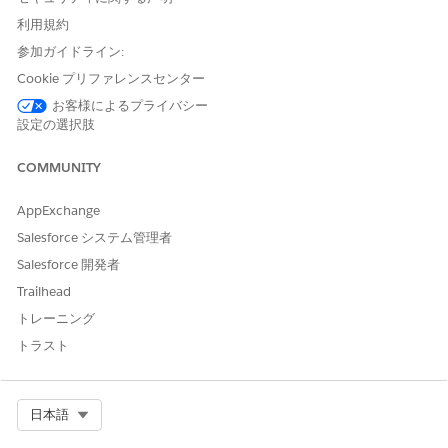
ルを開きます。
利用規約
エクスポート ファイルで、変換に含め
ない
すべてのレコード
参加ガイドライン:
を削除します。
エクスポートファイルで、レコードタイプの列を作成します。
Cookie プリファレンスセンター
次に、変換する各取引先の個人取引先レコードタイプに該当す
お客様によるプライバシー
るレコード ID を挿入します。
設定の選択肢
変換時に削除される項目の値を保持する場合は、保持する元の
項目ごとにカスタム項目を作成します。
COMMUNITY
カスタム項目は取引先または取引先責任者オブジェクトにでき
ますが、取引先責任者オブジェクトをお勧めします。
AppExchange
編集ツールの [別名で保存] 機能を使用して、.csv (カンマ区切
Salesforce システム管理者
り値) ファイルとしてエクスポートします。
データローダーを使用してファイルをインポートします。
Salesforce 開発者
削除した項目値を保持するためにカスタム項目を作成した場合
Trailhead
は、削除した項目をカスタム項目に対応付けます。
トレーニング
トラスト
この記事で問題は解決されましたか?
Select Org
ご意見をお待ちしております。
日本語