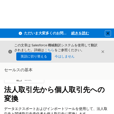
ただいま大変多くのお問い合わせをいただいており、ご連絡までにお時間を頂戴しております
続きを読む
Clo
この文章は Salesforce 機械翻訳システムを使用して翻訳
されました。詳細は
こちら
をご参照ください。
閉じる
閉じ
閉じる
英語に切り替える
今はしません
セールスの基本
目次
目次を表示
法人取引先から個人取引先への
変換
データエクスポートおよびインポートツールを使用して、法人取
引先と関連取引先責任者を個人取引先に変換します。