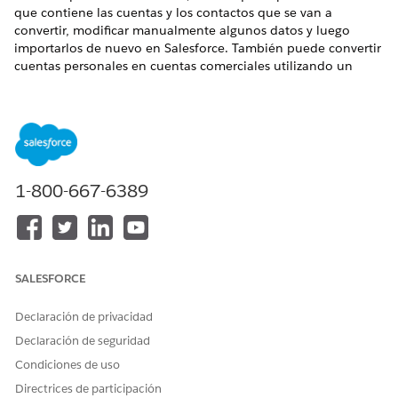
que contiene las cuentas y los contactos que se van a
convertir, modificar manualmente algunos datos y luego
importarlos de nuevo en Salesforce. También puede convertir
cuentas personales en cuentas comerciales utilizando un
procedimiento similar.
Recomendamos encarecidamente probar su
SUGERENCIA
1-800-667-6389
conversión en un entorno sandbox antes de importar
datos alterados en su organización de producción. Para
obtener más información sobre entornos sandbox, visite
Descripción
general de entornos sandbox
en la ayuda en
línea de Salesforce.
SALESFORCE
Declaración de privacidad
Preparar cuentas comerciales para convertirlas en cuentas
Declaración de seguridad
personales
Revise las condiciones requeridas para convertir cuentas o
Condiciones de uso
contactos en cuentas personales.
Directrices de participación