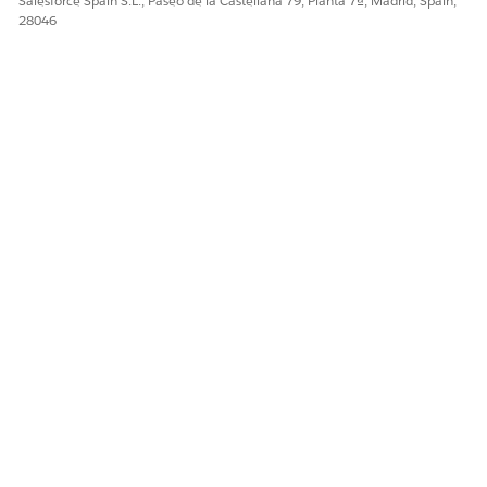
Salesforce Spain S.L., Paseo de la Castellana 79, Planta 7ª, Madrid, Spain,
28046