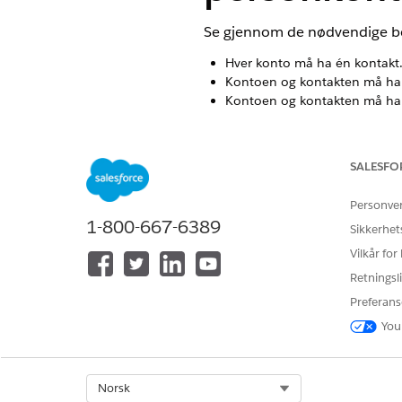
Se gjennom de nødvendige beti
Hver konto må ha én kontakt.
Kontoen og kontakten må ha
Kontoen og kontakten må ha
Feltet Overordnet konto i ko
Feltet Rapporterer til i Kont
Kontoen er ikke angitt som e
SALESFO
Kontakten angis ikke som Rapp
For portalaktiverte firmakont
Personve
1-800-667-6389
Sikkerhet
Vilkår for
HJALP DENNE ARTIKKELEN MED 
Retningsli
La oss få vite det slik at vi kan fo
Preferans
You
Select Org
Norsk