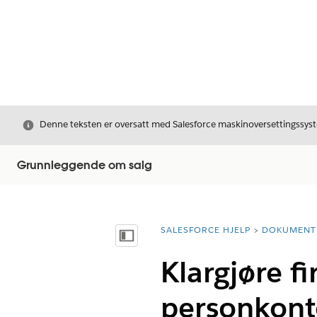
Avslutt
Denne teksten er oversatt med Salesforce maskinoversettingssyste
Grunnleggende om salg
SALESFORCE HJELP
DOKUMENT
Du er her:
Vis innholdsfortegnelse
Klargjøre f
personkont