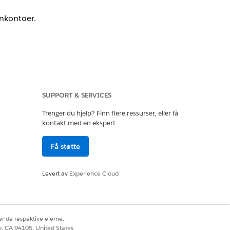
onkontoer.
SUPPORT & SERVICES
Trenger du hjelp? Finn flere ressurser, eller få
kontakt med en ekspert.
Få støtte
Ja
Nei
Levert av
Experience Cloud
r de respektive eierne.
co, CA 94105, United States