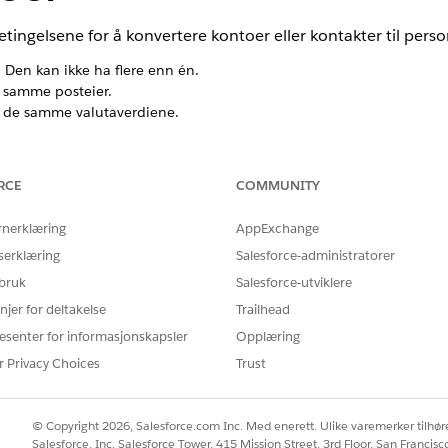
ngelsene for å konvertere kontoer eller kontakter til pers
 Den kan ikke ha flere enn én.
 samme posteier.
 de samme valutaverdiene.
ntoen må være tomt.
akt må være tomt.
n overordnet konto for noen andre kontoer.
RCE
COMMUNITY
orterer til i noen andre kontakter.
oer er Account.IsCustomerPortal satt til Usann.
rnerklæring
AppExchange
serklæring
Salesforce-administratorer
 bruk
Salesforce-utviklere
Å LØSE PROBLEMET DITT?
njer for deltakelse
Trailhead
rbedre!
esenter for informasjonskapsler
Opplæring
r Privacy Choices
Trust
© Copyright 2026, Salesforce.com Inc. Med enerett. Ulike varemerker tilhøre
Salesforce, Inc. Salesforce Tower, 415 Mission Street, 3rd Floor, San Francis