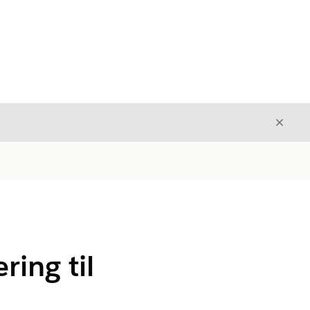
Avslut
Avslutt
ring til