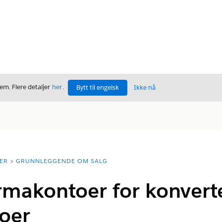
m. Flere detaljer
her
.
Bytt til engelsk
Ikke nå
ER
GRUNNLEGGENDE OM SALG
irmakontoer for konverte
oer