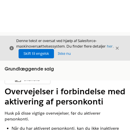
Denne tekst er oversat ved hjælp af Salesforce-
maskinoversættelsessystem. Du finder flere detaljer
her
.
Luk
Luk
Luk
Skift til engelsk
Ikke nu
Grundlæggende salg
Indhold
Vis indholdsfortegnelse
Overvejelser i forbindelse med
aktivering af personkonti
Husk på disse vigtige overvejelser, før du aktiverer
personkonti.
Når du har aktiveret personkonti, kan du ikke inaktivere