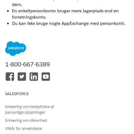
dem.
En enkeltpersonkonto bruger mere lagerplads end en
forretningskonto.
Du kan ikke bruge nogle AppExchange med personkonti.
Før du aktiverer personkonti, skal du kontrollere
AppExchange eller kontakte appkonstruktøren for at sikre,
at personkonti er kompatible med de apps, du har brug
for.
Nogle Salesforce-funktioner fungerer anderledes med
personkonti. Gennemse
overvejelser i forbindelse med
1-800-667-6389
brug af personkonti
for at få vist en liste over forskelle
mellem personkonti, forretningskonti og kontakter.
SALESFORCE
LØSTE DENNE ARTIKEL DIT PROBLEM?
Giv os besked, så vi kan forbedre os!
Erklæring om beskyttelse af
personlige oplysninger
Ja
Nej
Erklæring om sikkerhed
Vilkår for anvendelse