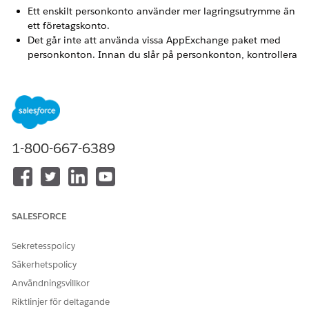
Ett enskilt personkonto använder mer lagringsutrymme än
ett företagskonto.
Det går inte att använda vissa AppExchange paket med
personkonton. Innan du slår på personkonton, kontrollera
AppExchange eller kontakta appbyggaren för att se till att
personkonton är kompatibla med de appar du behöver.
Vissa Salesforce-funktioner fungerar annorlunda med
personkonton. Gå igenom
Att tänka på vid användning
av
personkonton för en lista över skillnader mellan
personkonton, företagskonton och kontakter.
1-800-667-6389
LÖSTE DENNA ARTIKEL DITT PROBLEM?
Berätta för oss vad vi kan förbättra!
SALESFORCE
Ja
Nej
Sekretesspolicy
Säkerhetspolicy
Användningsvillkor
Riktlinjer för deltagande