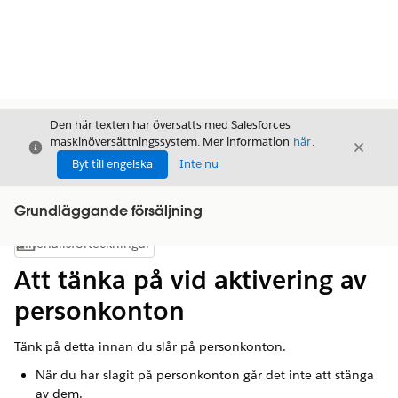
Den här texten har översatts med Salesforces
maskinöversättningssystem. Mer information
här
.
Stäng
Stäng
Stäng
Byt till engelska
Inte nu
Grundläggande försäljning
Innehållsförteckningar
Visa innehållsförteckning
Att tänka på vid aktivering av
personkonton
Tänk på detta innan du slår på personkonton.
När du har slagit på personkonton går det inte att stänga
av dem.