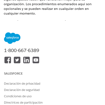
organización. Los procedimientos enumerados aquí son
opcionales y se pueden realizar en cualquier orden en
cualquier momento.
Personalizar los nombres de fichas y etiquetas de campo
Cambie el nombre de la ficha Cuentas y los campos de
y
para reflejar
cuenta de negocio
cuenta personal
su uso de negocio.
Cambie el nombre de la ficha Contactos y el campo
para reflejar su uso de negocio.
Contacto de negocio
1-800-667-6389
Si su organización solo utiliza cuentas personales,
cambie la configuración de visibilidad para la ficha
Contactos a "Predeterminado desactivado" u "Oculto"
para reducir la confusión del usuario.
Cambie el nombre de la lista relacionada Socios a
SALESFORCE
“Cuentas relacionadas”, “Relaciones” o una frase o
término similar que refleje cómo se relacionan sus
Declaración de privacidad
cuentas personales entre sí.
Declaración de seguridad
Elimine el campo de
del formato de
sitio de cuenta
página para cuentas personales. De manera
Condiciones de uso
alternativa, si su organización solo utiliza cuentas
Directrices de participación