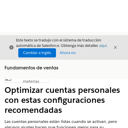
Este texto se tradujo con el sistema de traducción
automática de Salesforce. Obtenga más detalles
aquí
.
Cerrar
Cerrar
Cerrar
Cambiar a inglés
Ahora no
Fundamentos de ventas
Índice de
Mostrar índice de materias
materias
Optimizar cuentas personales
con estas configuraciones
recomendadas
Las cuentas personales están listas cuando se activan, pero
algunos ajustes hacen que funcionen mejor para su