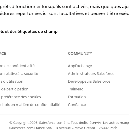
rêts à fonctionner lorsqu'ils sont activés, mais quelques aj
cédures répertoriées ici sont facultatives et peuvent être e
ts et des étiquettes de champ
es et les champs
et
pou
Compte professionnel
Compte personnel
cts et le champ
pour refléter votre utilisa
Contact professionnel
RCE
COMMUNITY
uement des comptes personnels, changez le paramètre de visibilité de
asquée » afin de réduire la confusion des utilisateurs.
on de confidentialité
AppExchange
 Partenaires en « Comptes associés », « Relations », ou une phrase 
es personnels.
n relative à la sécurité
Administrateurs Salesforce
de la présentation de page des comptes personnels. Alterna
 compte
 d’utilisation
Développeurs Salesforce
ersonnels, redéfinissez-les en identifiant unique pour les compte
s de participation
Trailhead
o de client » et l'utiliser pour stocker un numéro qui identifie 
 préférence des cookies
Formation
 dans de nombreuses vues de liste et dans d'autres zones et peut ai
es.
 choix en matière de confidentialité
Confiance
 de page de compte personnel
© Copyright 2026, Salesforce.com Inc. Tous droits réservés. Les autres marqu
ssez
dans la case Recherche rapide, puis séle
Comptes personnels
Salesforce.com France SAS – 3 Avenue Octave Gréard – 75007 Paris