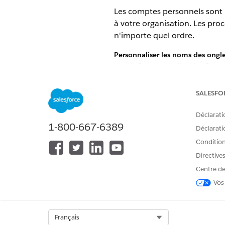
Les comptes personnels sont p
à votre organisation. Les pro
n'importe quel ordre.
Personnaliser les noms des ongle
Renommez l'onglet Compt
professionnelle.
Renommez l'onglet Conta
SALESFO
organisation utilise uniq
défaut désactivée » ou « M
Déclarati
Renommez la liste associée
1-800-667-6389
relations entre vos compt
Déclaratio
Retirez le champ
Site du
Conditions
uniquement des comptes p
Directive
renommer le champ « Numér
Centre de
défaut, ce champ s'affiche
portent des noms similair
Vos
Personnaliser les présentations
Dans Configuration, saisi
Select Org
Français