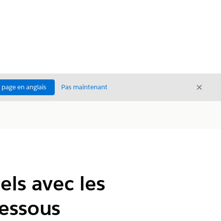
Ferme
a page en anglais
Pas maintenant
Fermer
ls avec les
essous