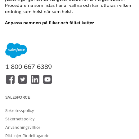
Procedurerna som listas här är valfria och kan utföras i vilken
ordning som helst när som helst.
Anpassa namnen på flikar och fältetiketter
Byt namn på fliken Konton och fälten
Företagskonto
och
så att de återspeglar din
Personkonto
verksamhetsanvändning.
Byt namn på fliken Kontakter och fältet
så att det återspeglar din
Affärskontakt
verksamhetsanvändning. Om din organisation endast
1-800-667-6389
använder personkonton, ändra visningsinställningen
för fliken Kontakter till "Standard av" eller "Dold" för
att minska användarförvirring.
Byt namn på den relaterade listan Partners till
“Relaterade konton”, “Relationer” eller en liknande fras
SALESFORCE
eller term som återspeglar hur dina personkonton
relaterar till varandra.
Sekretesspolicy
Ta bort fältet
från sidlayouten för
Kontowebbplats
Säkerhetspolicy
personkonton. Alternativt, om din organisation endast
använder personkonton, återanvänd det som en unik
Användningsvillkor
identifierare för personkonton. Du kan till exempel
Riktlinjer för deltagande