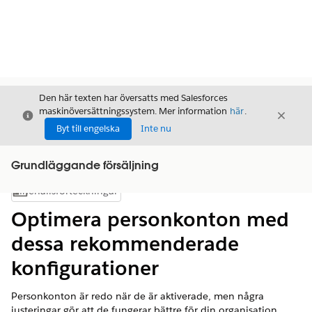
Den här texten har översatts med Salesforces
maskinöversättningssystem. Mer information
här
.
Stäng
Stäng
Stäng
Byt till engelska
Inte nu
Grundläggande försäljning
Innehållsförteckningar
Visa innehållsförteckning
Optimera personkonton med
dessa rekommenderade
konfigurationer
Personkonton är redo när de är aktiverade, men några
justeringar gör att de fungerar bättre för din organisation.