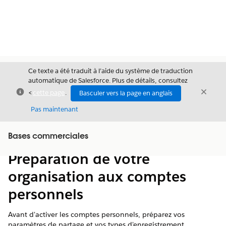
Ce texte a été traduit à l’aide du système de traduction
automatique de Salesforce. Plus de détails, consultez
Fermer
Ferme
<
cette page
.
Basculer vers la page en anglais
Fermer
Pas maintenant
Table des
Bases commerciales
Afficher la table des matières
matières
Préparation de votre
organisation aux comptes
personnels
Avant d'activer les comptes personnels, préparez vos
paramètres de partage et vos types d'enregistrement.