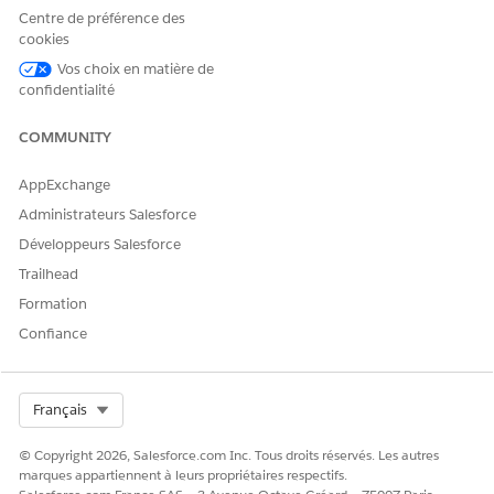
les comptes.
Centre de préférence des
cookies
Vos choix en matière de
confidentialité
CET ARTICLE A-T-IL RÉSOLU VOTRE PROBLÈME ?
Dites-nous ce que nous pouvons améliorer !
COMMUNITY
Oui
Non
AppExchange
Administrateurs Salesforce
Développeurs Salesforce
Trailhead
Formation
Confiance
Select Org
Français
© Copyright 2026, Salesforce.com Inc. Tous droits réservés. Les autres
marques appartiennent à leurs propriétaires respectifs.