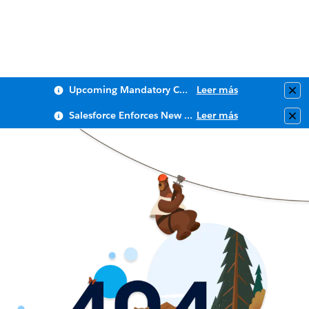
Upcoming Mandatory Changes to Public Key Infrastructure (PKI)
Leer más
Clo
Salesforce Enforces New Security Requirements in Summer 2026
Leer más
Clo