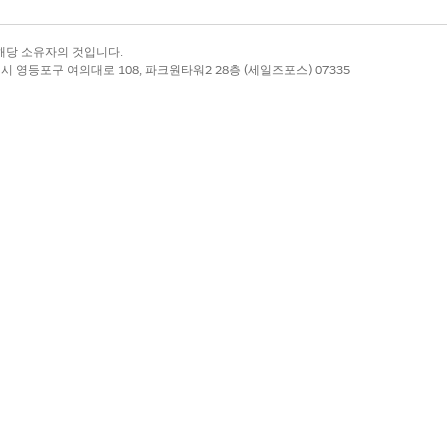
록 상표는 해당 소유자의 것입니다.
별시 영등포구 여의대로 108, 파크원타워2 28층 (세일즈포스) 07335