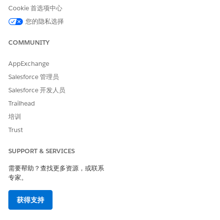
仔细定义示例，因为 Einstein 用这些记录来优化推荐。选
提示
Cookie 首选项中心
择代表所需结果的交互记录。例如，如果您向企业客户推荐产
品，请将重点放在具有“已结束并赢得客户”状态或已发展到所需
您的隐私选择
阶段的业务机会上。
COMMUNITY
AppExchange
Salesforce 管理员
Salesforce 开发人员
Trailhead
培训
Trust
SUPPORT & SERVICES
需要帮助？查找更多资源，或联系
本文章是否解决您的问题？
专家。
请与我们共享您的想法，以便我们进行改进！
是
否
获得支持