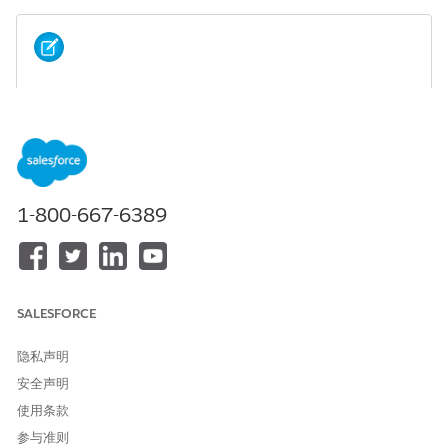
用例有时候没有消极例子。例如，服务个案（收件人）可以
备注
与解决客户问题的解决方案（推荐项目）相关联。但是个案与没
有奏效的解决方案没有关系。
要指定 Einstein 必须视为积极交互的记录，请添加筛选器。
1-800-667-6389
包括消极交互的例子。
在交互部分，选择
示例记录
。
单击
使用筛选器指定示例
。添加一个或多个条件，以定义哪些记
录是收件人和推荐项目对象之间积极交互的示例。
SALESFORCE
要定义消极示例，请选择
包含消极示例
。在“消极交互”选项卡
上，设置条件逻辑来定义消极交互的示例。
隐私声明
安全声明
使用条款
参与准则