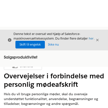
Denne tekst er oversat ved hjælp af Salesforce-
maskinoversættelsessystem. Du finder flere detaljer
her
.
Luk
Luk
Luk
Skift til engelsk
Ikke nu
Salgsproduktivitet
Indhold
Vis indholdsfortegnelse
Overvejelser i forbindelse med
personlig mødeafskrift
Hvis du vil bruge personlige møder, skal du overveje
understøttet funktionalitet, anvendelse, begrænsninger og
tilladelser, begrænsninger og andre spørgsmål.