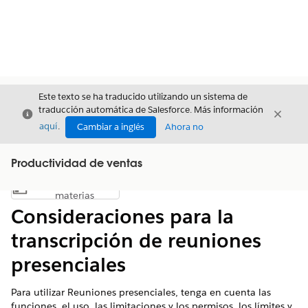
Este texto se ha traducido utilizando un sistema de
traducción automática de Salesforce. Más información
Cerrar
Cerrar
Cerrar
aquí
.
Cambiar a inglés
Ahora no
Productividad de ventas
Índice de
Mostrar índice de materias
materias
Consideraciones para la
transcripción de reuniones
presenciales
Para utilizar Reuniones presenciales, tenga en cuenta las
funciones, el uso, las limitaciones y los permisos, los límites y