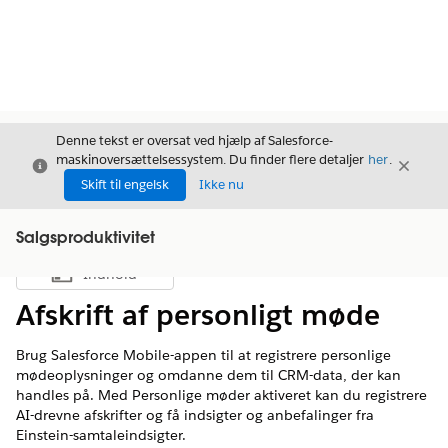
Denne tekst er oversat ved hjælp af Salesforce-
maskinoversættelsessystem. Du finder flere detaljer
her
.
Luk
Luk
Luk
Skift til engelsk
Ikke nu
Salgsproduktivitet
Indhold
Vis indholdsfortegnelse
Afskrift af personligt møde
Brug Salesforce Mobile-appen til at registrere personlige
mødeoplysninger og omdanne dem til CRM-data, der kan
handles på. Med Personlige møder aktiveret kan du registrere
AI-drevne afskrifter og få indsigter og anbefalinger fra
Einstein-samtaleindsigter.