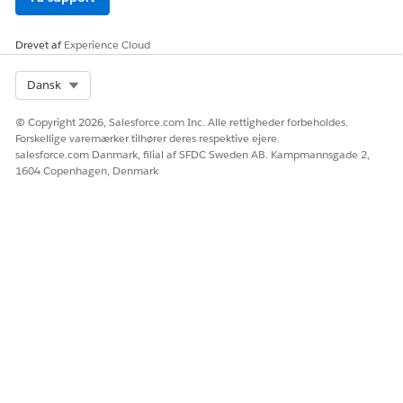
Ja
Nej
Drevet af
Experience Cloud
Select Org
Dansk
© Copyright 2026, Salesforce.com Inc. Alle rettigheder forbeholdes.
Forskellige varemærker tilhører deres respektive ejere.
salesforce.com Danmark, filial af SFDC Sweden AB. Kampmannsgade 2,
1604 Copenhagen, Denmark