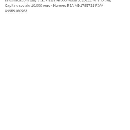
salesforce.com Italy S.r.l., Piazza Filippo Meda 5, 20121 Milano (MI)
Capitale sociale 10.000 euro - Numero REA MI-1785731 P.IVA
04959160963
QUESTO ARTICOLO HA RISOLTO IL PROBLEMA?
Facci sapere, così possiamo migliorare!
Sì
No