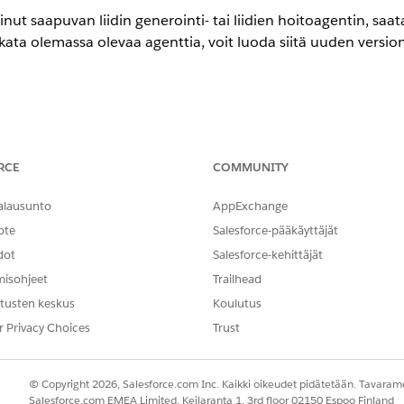
inut saapuvan liidin generointi- tai liidien hoitoagentin, sa
a olemassa olevaa agenttia, voit luoda siitä uuden version 
ence on käytettävissä
Enterprise
-,
Performance
- ja
Unlimited
-versiois
RCE
COMMUNITY
T
alausunto
AppExchange
ärittäminen:
ote
Salesforce-pääkäyttäjät
Saapuvan liidin generointia
dot
Salesforce-kehittäjät
inaisuuden määrittäminen:
Agentforce SDR Agentin mää
misohjeet
Trailhead
haluat ehkä muokata agenttia:
tusten keskus
Koulutus
r Privacy Choices
Trust
taminen
agentillesi. Joitakin ominaisuuksia voi lisätä vain luomalla agentil
entille, voit luoda agentiltasi uuden version, säätää asetuks
© Copyright 2026, Salesforce.com Inc. Kaikki oikeudet pidätetään. Tavarame
Salesforce.com EMEA Limited, Keilaranta 1, 3rd floor 02150 Espoo Finland
 kaikki olemassa olevat agenttiasetukset kopioidaan uuteen 