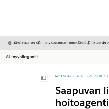
Sulje
Tämä teksti on käännetty Salesforcen konekäännösjärjestelmän avu
AI-myyntiagentit
SALESFORCE-OHJE
ASIAKIRJA
Olet tässä:
Näytä sisällysluettelo
Saapuvan li
hoitoagen