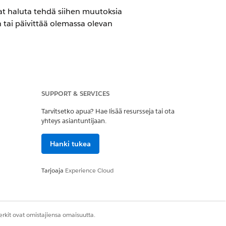
atat haluta tehdä siihen muutoksia
tai päivittää olemassa olevan
sa Sales- ja Einstein for Sales -
SUPPORT & SERVICES
Tarvitsetko apua? Hae lisää resursseja tai ota
yhteys asiantuntijaan.
gentin määrittäminen
Hanki tukea
rittäminen
Tarjoaja
Experience Cloud
tasi uuden version.
ia ja aktivoida uuden version. Kun
rkit ovat omistajiensa omaisuutta.
versioon. Voit sitten muokata