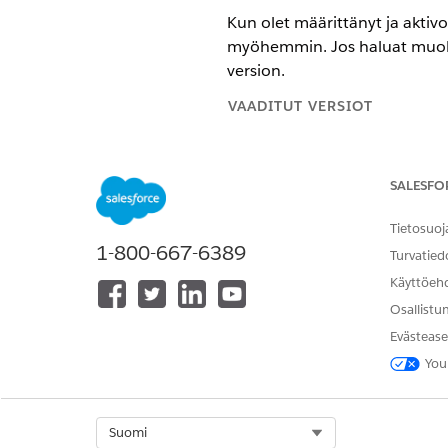
Kun olet määrittänyt ja aktivo
myöhemmin. Jos haluat muokat
version.
VAADITUT VERSIOT
Käytettävissä: Lightning Experi
versioissa.
SALESFO
TARVITTAVAT KÄYTTÖOIKEUDE
Tietosuoj
1-800-667-6389
Saapuvan liidin generoinnin mä
Turvatied
Käyttöeh
Agentforce Lead Nurturing -om
Osallistu
Alla on joitakin syitä, miksi 
Evästease
You
Agentin toimintatavan muut
Uusien Agentforce lisääminen 
Jos haluat tehdä muutoksia ag
Select Org
Suomi
luot agentista uuden version,