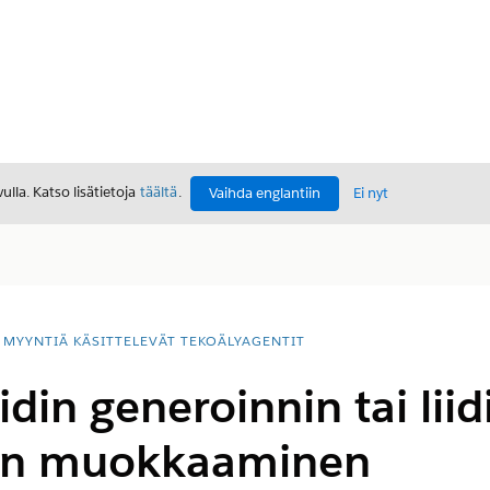
lla. Katso lisätietoja
täältä
.
Vaihda englantiin
Ei nyt
MYYNTIÄ KÄSITTELEVÄT TEKOÄLYAGENTIT
idin generoinnin tai liid
tin muokkaaminen