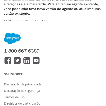
alterações a ele mais tarde. Para editar um agente existente,
você pode criar uma nova versão do agente ou atualizar uma
versão existente.
EDIÇÕES OBRIGATÓRIAS
Disponível em: Lightning Experience nas edições
Enterprise
,
Performance
e
Unlimited
com Vendas e Einstein para
Vendas.
1-800-667-6389
PERMISSÕES DE USUÁRIO NECESSÁRIAS
Para configurar a Geração
Configurar agente de
de lead de entrada:
geração de lead de entrada
Para configurar o Agentforce
Configurar agente SDR do
SALESFORCE
Lead Nurturing:
Agentforce
Declaração de privacidade
Estes são alguns dos motivos pelos quais você pode querer
Declaração de segurança
editar um agente:
Termos de uso
Para fazer alterações no comportamento do agente
Diretrizes de participação
Para adicionar recursos do Agentforce recém-introduzidos