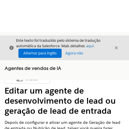
Este texto foi traduzido pelo sistema de tradução
automática da Salesforce. Mais detalhes
aqui
.
Fechar
Fecha
Fechar
Alternar para inglês
Agora não
Agentes de vendas de IA
Índice
Mostrar índice
Editar um agente de
desenvolvimento de lead ou
geração de lead de entrada
Depois de configurar e ativar um agente de Geração de lead
de entrada ou Nutrição de lead, talvez você queira fazer