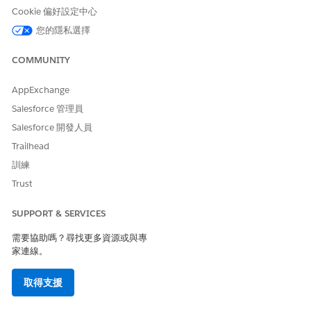
Cookie 偏好設定中心
當您在 Agentforce Builder 中編輯工作人員版本,而非在
Salesforce Go 中編輯時,您便無法再在 Salesforce Go 中編輯該版
您的隱私選擇
本。在 Salesforce Go 中,您可以看見您在產生器中自訂的工作人員
版本,但無法在 Salesforce Go 中加以編輯。
COMMUNITY
例如,如果您變更子工作人員或動作,或在產生器中新增流程動作,則
AppExchange
您將無法在 Salesforce Go 中編輯該版本。
Salesforce 管理員
當您在 Salesforce Go 中建立新版本的產生器自訂工作人員時,新版
Salesforce 開發人員
本不會包含在產生器中進行的變更。新版本一律使用工作人員範本
中包含的預設子工作人員和動作,無論是「商機培養」或「輸入商機
Trailhead
產生」。針對新的工作人員版本,在 Agentforce Builder 中進行的
訓練
任何自訂都必須在產生器中手動重新建立。
Trust
當 Salesforce 為「商機培養」或「輸入商機產生」工作人員範本導
入新功能時,您將無法編輯現有工作人員版本,直到您將其更新為較新
SUPPORT & SERVICES
的增強型工作人員範本或建立新版本為止。新版本將包含最新的功
能。
需要協助嗎？尋找更多資源或與專
家連線。
某些工作人員設定會在變更時影響工作人員的所有版本。
工作人員名稱
取得支援
工作人員使用者
節點設定 (僅限商機培養)