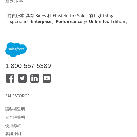
必要版本
提供版本:具有 Sales 和 Einstein for Sales 的 Lightning
Experience
Enterprise
、
Performance
及
Unlimited
Edition。
所需的使用者權限
若要設定輸入商機產生:
設定輸入商機產生工作人員
若要設定 Agentforce 商機培
設定 Agentforce SDR 工作人
養:
員
1-800-667-6389
以下是您可能想要編輯工作人員的一些原因:
變更工作人員的行為
將新導入的 Agentforce 功能新增至您的工作人員。某些功能只
SALESFORCE
能透過建立工作人員的新版本來新增。
若要變更工作人員,您可以建立工作人員的新版本、調整設定,然後啟
隱私權聲明
用新版本。當您建立工作人員的新版本時,所有現有的工作人員設定
安全性聲明
都會複製到新版本。然後,您可以編輯設定,並使用「預覽」視窗測試
使用條款
工作人員的行為,再啟用新版本。目前啟用的工作人員版本會保持啟
用,直到您啟用新版本為止。
參與原則