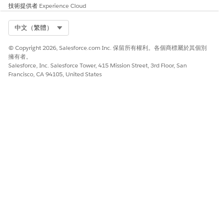
技術提供者
Experience Cloud
以賣方身分傳送 (僅限商機培養)
需要手動批准 (僅限 Lead Nurtuting)
Select Org
中文（繁體）
商機、連絡人和個人帳戶的潛在指派規則 (僅限「商機培養」)
營業時間 (僅限商機護理)
© Copyright 2026, Salesforce.com Inc. 保留所有權利。各個商標屬於其個別
變更工作人員的設定:
擁有者。
Salesforce, Inc. Salesforce Tower, 415 Mission Street, 3rd Floor, San
進入「設定」,在「搜尋」方塊中輸入
,然後按
Salesforce Go
Francisco, CA 94105, United States
一下「
Salesforce 執行
」。
從「雲端」功能表中選擇「
Sales Cloud
」。
按一下「適用於銷售的
Agentforce
」。
展開「商機培養」或「輸入商機產生」區段。
選擇您要更新的工作人員。功能表會指出啟用的工作人員版本
(若有的話)。
從工作人員的「版本」功能表中選擇您要編輯或複製的工作人員
版本。
若要編輯版本:
若要變更未啟用的版本,請按一下「
編輯」
或「
新增版本
」。
若要變更已啟用的版本,請按一下「
新增版本
」,或停用該版
本,然後按一下「
編輯
」。
若要更新版本以包含新的 Agentforce 增強功能,請按一下
「
更新
」。版本必須未啟用才能更新。