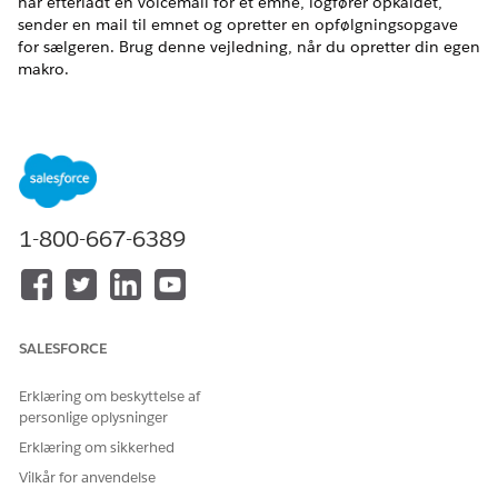
har efterladt en voicemail for et emne, logfører opkaldet,
sender en mail til emnet og opretter en opfølgningsopgave
for sælgeren. Brug denne vejledning, når du opretter din egen
makro.
EDITIONSHEADING
BRUGERTILLADELSER PÅKRÆVET
Hvis du vil se makroer:
Læs på makroer
Hvis du vil oprette og
Opret og rediger på makroer
1-800-667-6389
redigere makroer
Hvis du vil oprette og køre
Administrer makroer, som
makroer, der ikke kan
brugerne ikke kan fortryde
fortrydes
SALESFORCE
Hvis du ønsker de grundlæggende trin til oprettelse af
Erklæring om beskyttelse af
makroer, kan du se
Opret makroer i Lightning Experience
.
personlige oplysninger
Opret en makro fra hjælpeprogramlinjen fra en
Erklæring om sikkerhed
emneregistrering. Udfyld derefter detaljerne på følgende
Vilkår for anvendelse
måde.