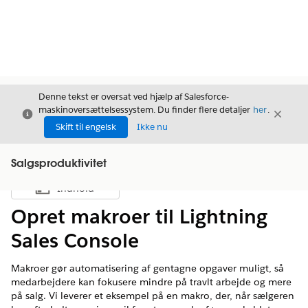
Denne tekst er oversat ved hjælp af Salesforce-
maskinoversættelsessystem. Du finder flere detaljer
her
.
Luk
Luk
Luk
Skift til engelsk
Ikke nu
Salgsproduktivitet
Indhold
Vis indholdsfortegnelse
Opret makroer til Lightning
Sales Console
Makroer gør automatisering af gentagne opgaver muligt, så
medarbejdere kan fokusere mindre på travlt arbejde og mere
på salg. Vi leverer et eksempel på en makro, der, når sælgeren