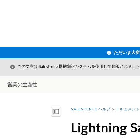
閉じる
この文章は Salesforce 機械翻訳システムを使用して翻訳されまし
営業の生産性
SALESFORCE ヘルプ
ドキュメント
詳細情報:
目次を表示
Lightning