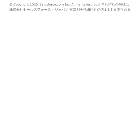
© Copyright 2026, Salesforce.com Inc. All rights reserve
Activity
] タブをクリックし、[
Log a Call
] サブタブをクリックします。
株式会社セールスフォース・ジャパン 東京都千代田区丸の内1-1-3 日本生命丸の内ガ
リックします。[手順] タブで、件名として「
」 (導
Intro Call LVM
ドをクリックします。[手順] タブで、「
Attempted contact」
トとして入力します。
手順] タブに [アクションを送信] が表示されます。
ます。
クします。
リックします。[手順] タブで、件名として「
Introduction to Best
] タブで、HTML 本文に「
Attention {!Lead.FirstName}, Than
oducts」(会社と製品に関する問い合わせに感謝) と入力します。探して
最適な時間をお知らせください。
手順] タブに [アクションを送信] が表示されます。
成する手順を追加します。
クリックします。
リックします。[手順] タブで、件名として「
フォローアップ with cus
、ToDo の期日を設定できません。営業担当は、ToDo が