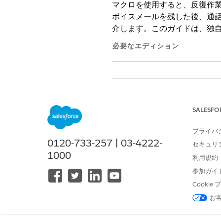
マクロを使用すると、反復作
ボイスメールを残した後、通話
介します。このガイドは、独
必要なエディション
マクロを参照する
マクロを作成および編集する
SALESFO
元に戻せないマクロを作成および
プライバ
0120-733-257 | 03-4222-
マクロを作成する基本的な手
セキュリ
1000
利用規約
リードレコードから、ユーティ
マクロ名:
参加ガイ
Voicemail: Lo
説明：ボイスメールに新し
Cooki
適用先: リード
お
通話を記録する命令を追加しま
[命令を編集]
をクリックし