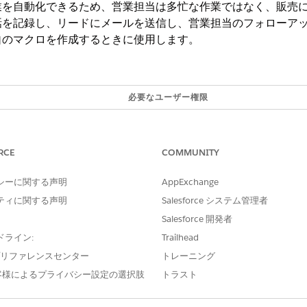
業を自動化できるため、営業担当は多忙な作業ではなく、販売
を記録し、リードにメールを送信し、営業担当のフォローアップ 
自のマクロを作成するときに使用します。
必要なユーザー権限
マクロに対する「参照」
マクロに対する「作成」およ
RCE
COMMUNITY
実行する
「ユーザーが元に戻せないマ
シーに関する声明
AppExchange
順は、「
Create Macros in Lightning Experience
」を参照して
ティに関する声明
Salesforce システム管理者
Salesforce 開発者
リティバーからマクロを作成します。次に、次のように詳細を入力しま
ドライン:
Trailhead
g, Email, Task
いリードが残されたときに、活動の記録、紹介メールの送信、フォローアッ
e プリファレンスセンター
トレーニング
客様によるプライバシー設定の選択肢
トラスト
す。
ます。