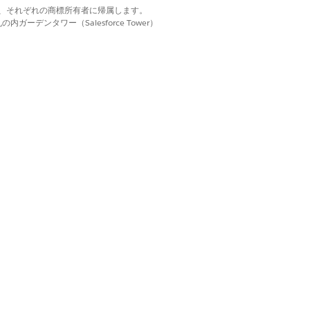
d. それぞれの商標は、それぞれの商標所有者に帰属します。
ーデンタワー（Salesforce Tower）
入通話 LVM) と入力します。
 (連絡を試みました) と入力します。左側のイン
」 (最適なテクノロジーの概要) と
 Tech
k for contact to us about our
いる商品を提供する機会について話し合うのを楽
: Left Message (顧客: 左のメッセ
tomer
割り当てられる期日を入力する必要があ