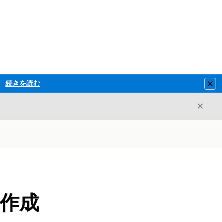
続きを読む
Clo
閉じ
閉じる
ロの作成