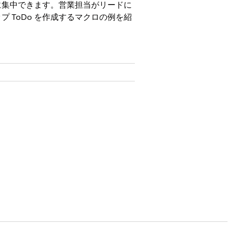
に集中できます。営業担当がリードに
ToDo を作成するマクロの例を紹
び「編集」
クロの管理」
ください。
す。
プ ToDo の作成を行います。