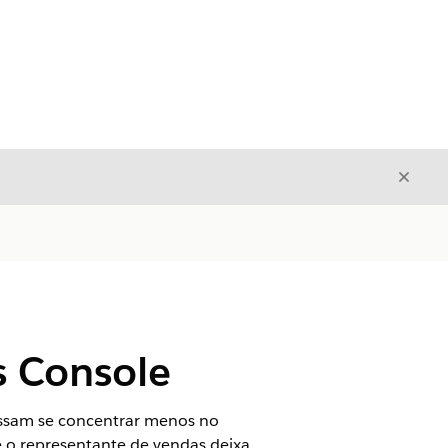
Fecha
Fechar
s Console
possam se concentrar menos no
o representante de vendas deixa