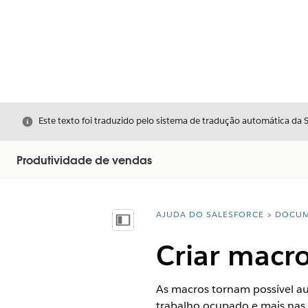
Fechar
Este texto foi traduzido pelo sistema de tradução automática da 
Produtividade de vendas
AJUDA DO SALESFORCE
DOCUM
Você está aqui:
Mostrar índice
Criar macro
As macros tornam possível au
trabalho ocupado e mais nas