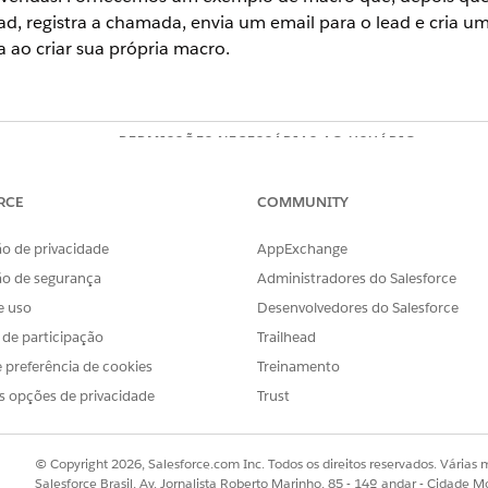
ad, registra a chamada, envia um email para o lead e cria
a ao criar sua própria macro.
PERMISSÕES NECESSÁRIAS AO USUÁRIO
Ler em macros
RCE
COMMUNITY
Criar e editar em macros
o de privacidade
AppExchange
versíveis
Gerenciar macros que os usu
ão de segurança
Administradores do Salesforce
ra criar macros, consulte
Criar macros no Lightning Experien
e uso
Desenvolvedores do Salesforce
uma macro na barra de utilitários. Em seguida, preencha os detalh
s de participação
Trailhead
il: Registro, Email, Tarefa
 preferência de cookies
Treinamento
reio de voz é deixado com novo lead: registrar chamada, 
s opções de privacidade
Trust
hamento.
strar a chamada.
© Copyright 2026, Salesforce.com Inc. Todos os direitos reservados. Várias m
Salesforce Brasil, Av. Jornalista Roberto Marinho, 85 - 14º andar - Cidade M
es
.