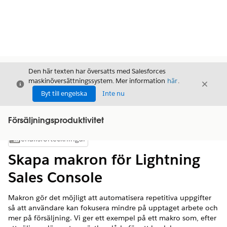
Den här texten har översatts med Salesforces
maskinöversättningssystem. Mer information
här
.
Stäng
Stäng
Stäng
Byt till engelska
Inte nu
Försäljningsproduktivitet
Innehållsförteckningar
Visa innehållsförteckning
Skapa makron för Lightning
Sales Console
Makron gör det möjligt att automatisera repetitiva uppgifter
så att användare kan fokusera mindre på upptaget arbete och
mer på försäljning. Vi ger ett exempel på ett makro som, efter