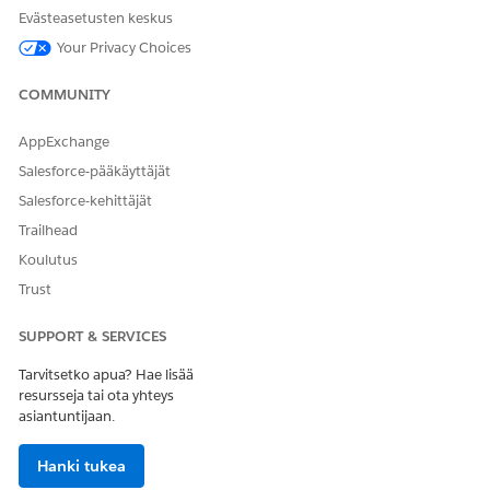
KATSO MYÖS:
Evästeasetusten keskus
Salesforce-organisaatiosi suojaaminen
Your Privacy Choices
COMMUNITY
RATKAISIKO TÄMÄ ARTIKKELI ONGELMASI?
AppExchange
Anna palautetta, jotta voimme kehittyä!
Salesforce-pääkäyttäjät
Salesforce-kehittäjät
Kyllä
Ei
Trailhead
Koulutus
Trust
SUPPORT & SERVICES
Tarvitsetko apua? Hae lisää
resursseja tai ota yhteys
asiantuntijaan.
Hanki tukea