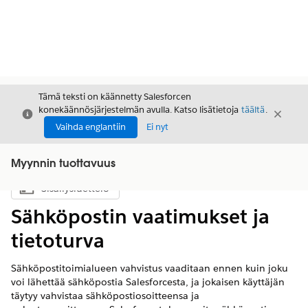
Tämä teksti on käännetty Salesforcen
konekäännösjärjestelmän avulla. Katso lisätietoja
täältä
.
Sulje
Sulje
Sulje
Vaihda englantiin
Ei nyt
Myynnin tuottavuus
Sisällysluettelo
Näytä sisällysluettelo
Sähköpostin vaatimukset ja
tietoturva
Sähköpostitoimialueen vahvistus vaaditaan ennen kuin joku
voi lähettää sähköpostia Salesforcesta, ja jokaisen käyttäjän
täytyy vahvistaa sähköpostiosoitteensa ja