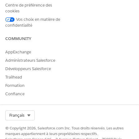
adresse e-mail et les mécanismes de sécurité de la messagerie,
Centre de préférence des
consultez
Sécurité de la
messagerie.
cookies
Vos choix en matière de
VOIR ÉGALEMENT :
confidentialité
Sécurisation de votre organisation Salesforce
COMMUNITY
AppExchange
CET ARTICLE A-T-IL RÉSOLU VOTRE PROBLÈME ?
Administrateurs Salesforce
Dites-nous ce que nous pouvons améliorer !
Développeurs Salesforce
Trailhead
Oui
Non
Formation
Confiance
Select Org
Français
© Copyright 2026, Salesforce.com Inc. Tous droits réservés. Les autres
marques appartiennent à leurs propriétaires respectifs.