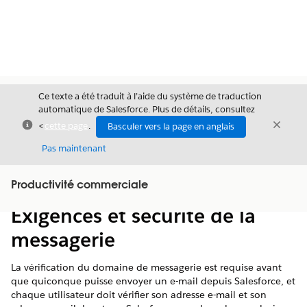
Ce texte a été traduit à l’aide du système de traduction
automatique de Salesforce. Plus de détails, consultez
Fermer
Ferme
<
cette page
.
Basculer vers la page en anglais
Fermer
Pas maintenant
Table des
Productivité commerciale
Afficher la table des matières
matières
Exigences et sécurité de la
messagerie
La vérification du domaine de messagerie est requise avant
que quiconque puisse envoyer un e-mail depuis Salesforce, et
chaque utilisateur doit vérifier son adresse e-mail et son