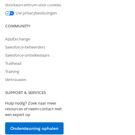
Voorkeurcentrum voor cookies
Uw Salesforce-organisatie beveiligen
Uw privacybeslissingen
COMMUNITY
HEEFT DIT ARTIKEL UW PROBLEEM OPGELOST?
AppExchange
Laat ons weten wat we kunnen doen om te verbeteren!
Salesforce-beheerders
Ja
Nee
Salesforce-ontwikkelaars
Trailhead
Training
Vertrouwen
SUPPORT & SERVICES
Hulp nodig? Zoek naar meer
resources of neem contact met
een expert op.
Ondersteuning ophalen