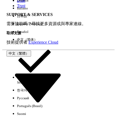
訓練
Deutsch
Trust
Italiano
SUPPORT & SERVICES
日本語
全部清除
完成
需要協助嗎？尋找更多資源或與專家連線。
Español (México)
Español
取得支援
中文（简体）
技術提供者
Experience Cloud
中文（繁體）
Select Org
中文（繁體）
한국어
Русский
沒有結果
Português (Brasil)
以下是搜尋小祕訣
Suomi