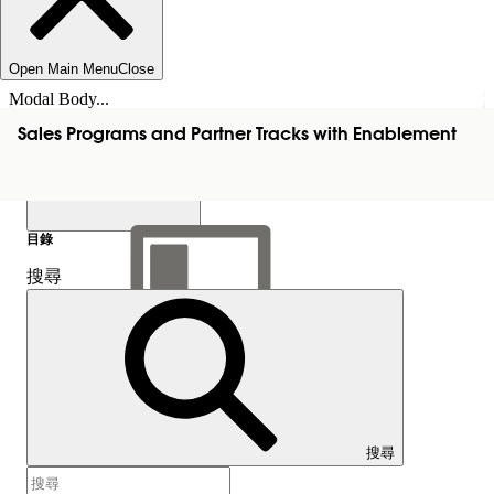
Open Main Menu
Close
Modal Body...
Sales Programs and Partner Tracks with Enablement
目錄
搜尋
顯示目錄
目錄
搜尋