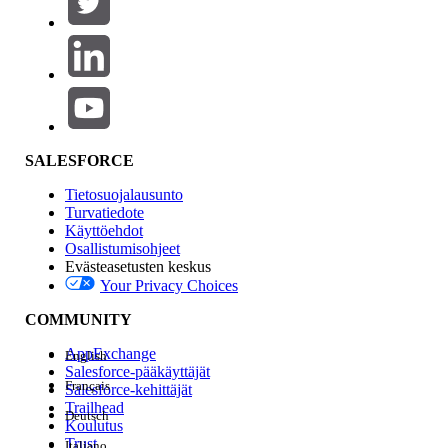
Tuotealue
Ominaisuuden vaikutus
SALESFORCE
Tietosuojalausunto
Turvatiedote
Käyttöehdot
Osallistumisohjeet
Evästeasetusten keskus
Your Privacy Choices
Edition
COMMUNITY
AppExchange
English
Salesforce-pääkäyttäjät
Français
Salesforce-kehittäjät
Trailhead
Deutsch
Kokemus
Koulutus
Trust
Italiano