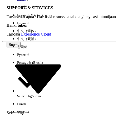
日本語
SUPPORT & SERVICES
Español (México)
Tarvitsetko apua? Hae lisää resursseja tai ota yhteys asiantuntijaan.
Tyhjennä kaikki
Valmis
Español
Hanki tukea
中文（简体）
Tarjoaja
Experience Cloud
中文（繁體）
Suomi
한국어
Русский
Português (Brasil)
Select Org
Suomi
Ei tuloksia
Dansk
Tässä on joitain hakuvinkkejä
Svenska
Select Org
Tarkista avainsanojesi oikeinkirjoitus.