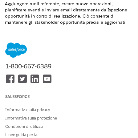
Aggiungere ruoli referente, creare nuove operazioni,
pianificare eventi e inviare email direttamente da Ispezione
opportunità in corso di realizzazione. Ciò consente di
mantenere gli stakeholder opportunità precisi e aggiornati.
VERSIONI (EDITION) RICHIESTE
Visualizzare le versioni supportate
.
AUTORIZZAZIONI UTENTE RICHIESTE
1-800-667-6389
Per aggiungere o modificare
Autorizzazioni Utente
i ruoli referente:
Ispezione opportunità in
corso di realizzazione
Mantenere aggiornati gli stakeholder della trattativa aiuta
SALESFORCE
l'utente e il suo responsabile a vedere esattamente chi è
coinvolto in una trattativa e chi deve ancora essere
Informativa sulla privacy
contattato. È possibile gestire queste relazioni senza uscire
Informativa sulla protezione
dalla visualizzazione delle opportunità in corso di
realizzazione.
Condizioni di utilizzo
Linee guida per la
Nella scheda Opportunità, fare clic su
Ispezione