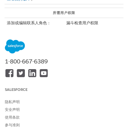
所需用户权限
添加或编辑联系人角色：
漏斗检查用户权限
让您的交易利益相关者了解最新情况有助于您和您的经理准确了解
谁参与了交易，以及谁仍然需要联系。您可以管理这些关系，而无
需离开漏斗视图。
在“业务机会”选项卡上，单击
漏斗检查
。
1-800-667-6389
对于要更新的业务机会，单击联系人列中的数字。
侧面板打开“联系人”选项卡。
如果您未看到“联系人”列，单击齿轮图标，选择
选择要显示
的字
段并添加
联系人
。
SALESFORCE
如果列出活跃人员但没有角色，请单击
添加联系人角色
并设置适
当角色。
隐私声明
要更改相关方的当前角色，请单击
编辑角色
。
要发送电子邮件，单击联系人旁边的电子邮件图标或面板底部的
安全声明
发送电子邮件
按钮。
使用条款
要创建新任务或计划事件，单击联系人旁边的下拉菜单。
参与准则