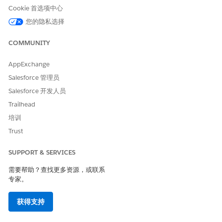
Cookie 首选项中心
您的隐私选择
COMMUNITY
要查看有关联系人的更多详细信息，单击侧面板中的姓名，
备注
以在新选项卡中打开完整记录。
AppExchange
Salesforce 管理员
Salesforce 开发人员
Trailhead
本文章是否解决您的问题？
培训
请与我们共享您的想法，以便我们进行改进！
Trust
是
否
SUPPORT & SERVICES
需要帮助？查找更多资源，或联系
专家。
获得支持