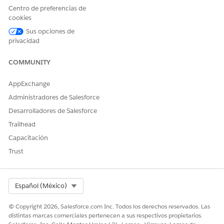
Centro de preferencias de
cookies
Sus opciones de
privacidad
COMMUNITY
AppExchange
Administradores de Salesforce
Desarrolladores de Salesforce
Estos tipos de actividades se siguen en el mapa de calor.
Trailhead
Algunas actividades solo se cuentan cuando son salientes. Las
tareas creadas manualmente o registradas manualmente
Capacitación
como los elementos Lista de tareas por hacer no se siguen en
Trust
el mapa de calor, pero permanecen visibles en su cronología
de actividad y en la ficha Actividad en el panel lateral.
Actividades salientes y entrantes con seguimiento
Select Org
Español (México)
TIPO DE
SALIENTE
ENTRANTE
ACTIVIDAD
© Copyright 2026, Salesforce.com Inc. Todos los derechos reservados. Las
distintas marcas comerciales pertenecen a sus respectivos propietarios.
Cadencia
Sí
No