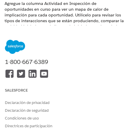
Agregue la columna Actividad en Inspección de
oportunidades en curso para ver un mapa de calor de
implicación para cada oportunidad. Utilícelo para revisar los
tipos de interacciones que se están produciendo, comparar la
actividad iniciada por el cliente y la iniciada por el vendedor y
decidir qué oportunidades seguir primero.
EDICIONES NECESARIAS
Vea las ediciones admitidas
.
1-800-667-6389
Cuando agrega la columna Actividad a su vista Inspección de
oportunidades en curso, puede medir los niveles de
implicación de un vistazo en una vista de mapa de calor
fácilmente escaneable. El mapa de calor realiza un
seguimiento de interacciones entrantes y salientes como
SALESFORCE
llamadas, eventos y emails. Las entradas salientes reflejan las
implicaciones iniciadas por usted, el vendedor, mientras que
Declaración de privacidad
las entradas entrantes reflejan la implicación iniciada por el
Declaración de seguridad
cliente desde sus contactos, prospectos u oportunidades.
Condiciones de uso
Directrices de participación