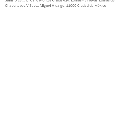
Salesforce, Inc. Calle Montes Urales 424, Lomas - Virreyes, Lomas de
completada
Chapultepec V Secc., Miguel Hidalgo, 11000 Ciudad de México
Llamada
Sí
No
Evento
Sí
No
Email
Sí
Sí
Email de lista
Sí
No
Llamada de voz
Sí
Sí
Videollamada
Sí
No
SMS (mensaje de
Sí
Sí
texto)
Mensaje web
Sí
Sí
¿RESOLVIÓ ESTE ARTÍCULO SU PROBLEMA?
¡Háganos saber cómo podemos mejorar!