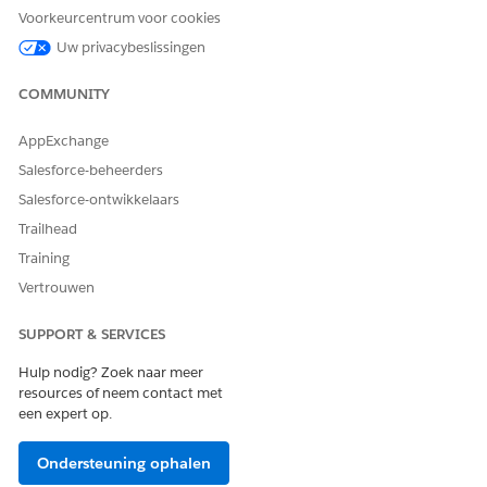
Voorkeurcentrum voor cookies
Uw privacybeslissingen
COMMUNITY
AppExchange
Salesforce-beheerders
Salesforce-ontwikkelaars
Trailhead
Deze typen activiteiten worden bijgehouden in de heatmap.
Sommige activiteiten worden alleen geteld wanneer ze
Training
uitgaand zijn. Handmatig gemaakte of handmatig vastgelegde
Vertrouwen
taken zoals Takenlijstitems worden niet bijgehouden in de
heatmap, maar blijven wel zichtbaar in uw activiteitentijdlijn
SUPPORT & SERVICES
en op het tabblad Activiteit in het zijdeelvenster.
Hulp nodig? Zoek naar meer
Bijgehouden uitgaande en inkomende activiteiten
resources of neem contact met
ACTIVITEITSTYPE
UITGAAND
INKOMEND
een expert op.
Voltooide cadans
Ja
Nee
Ondersteuning ophalen
Bellen
Ja
Nee