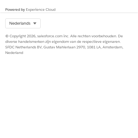
Event
Ja
Nee
Powered by
Experience Cloud
E-mail
Ja
Ja
Select Org
Nederlands
Lijst-e-mail
Ja
Nee
© Copyright 2026, salesforce.com inc. Alle rechten voorbehouden. De
diverse handelsmerken zijn eigendom van de respectieve eigenaren.
Voicecall
Ja
Ja
SFDC Netherlands BV, Gustav Mahlerlaan 2970, 1081 LA, Amsterdam,
Videogesprek
Ja
Nee
Nederland
Sms (tekstbericht)
Ja
Ja
Webbericht
Ja
Ja
HEEFT DIT ARTIKEL UW PROBLEEM OPGELOST?
Laat ons weten wat we kunnen doen om te verbeteren!
Ja
Nee