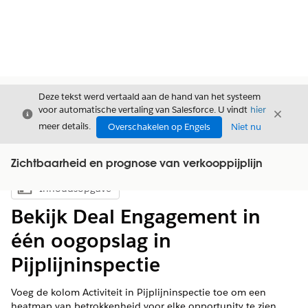
Deze tekst werd vertaald aan de hand van het systeem
voor automatische vertaling van Salesforce. U vindt
hier
Sluiten
Sluite
Sluiten
meer details.
Overschakelen op Engels
Niet nu
Zichtbaarheid en prognose van verkooppijplijn
Inhoudsopgave
Inhoudsopgave weergeven
Bekijk Deal Engagement in
één oogopslag in
Pijplijninspectie
Voeg de kolom Activiteit in Pijplijninspectie toe om een
heatmap van betrokkenheid voor elke opportunity te zien.