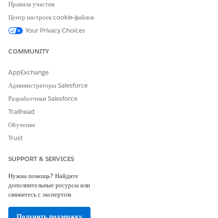
Правила участия
Центр настроек cookie-файлов
Your Privacy Choices
COMMUNITY
AppExchange
Администраторы Salesforce
Данные типы действий отслеживаются на тепловой карте.
Разработчики Salesforce
Некоторые действия учитываются только при исходящих.
Trailhead
Созданные вручную или записанные вручную задачи, например,
элементы списка задач, не отслеживаются на тепловой карте, но
Обучение
остаются видимыми на временной шкале действий и во вкладке
Trust
действий на боковой панели.
SUPPORT & SERVICES
Отслеживание исходящих и входящих действий
ТИП ДЕЙСТВИЯ
ИСХОДЯЩИЕ
ВХОДЯЩИЕ
Нужна помощь? Найдите
дополнительные ресурсы или
Завершенная
Да
Нет
свяжитесь с экспертом.
каденция
Вызов
Да
Нет
Получить поддержку