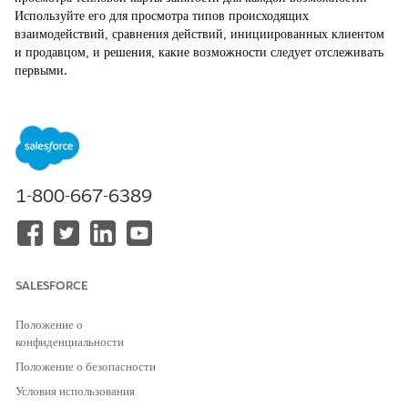
Используйте его для просмотра типов происходящих
взаимодействий, сравнения действий, инициированных клиентом
и продавцом, и решения, какие возможности следует отслеживать
первыми.
ТРЕБУЕМЫЕ ВЕРСИИ
Просмотр поддерживаемых версий
.
При добавлении столбца «Действие» в представление «Проверка
1-800-667-6389
ожидаемых продаж» можно мгновенно определить уровни
занятости в легко сканируемом представлении тепловой карты.
Тепловая карта отслеживает входящие и исходящие
взаимодействия, например, вызовы, события и электронные
сообщения. Исходящие записи отображают взаимодействия,
SALESFORCE
инициированные вами, продавцом, в то время как входящие
записи отображают взаимодействие, инициированное клиентом, из
ваших контактов, интересов или возможностей.
Положение о
конфиденциальности
Положение о безопасности
Условия использования