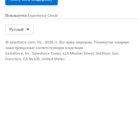
Событие
Да
Нет
Используется
Experience Cloud
Электронная почта
Да
Да
Select Org
Русский
Электронная почта
Да
Нет
списка
© salesforce.com, inc., 2026 гг. Все права защищены. Упомянутые товарные
Голосовой вызов
Да
Да
знаки принадлежат соответствующим владельцам.
Salesforce, Inc. Salesforce Tower, 415 Mission Street, 3rd Floor, San
Видеовызов
Да
Нет
Francisco, CA 94105, United States
SMS-сообщение
Да
Да
(текстовое
сообщение)
Веб-сообщение
Да
Да
ЭТА СТАТЬЯ РЕШИЛА ВАШУ ПРОБЛЕМУ?
Оставьте свой отзыв, чтобы мы могли стать лучше!
Да
Нет