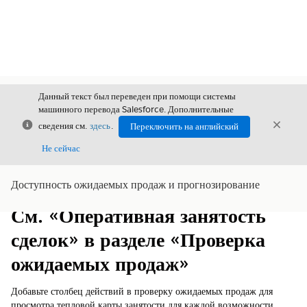
Данный текст был переведен при помощи системы
машинного перевода Salesforce. Дополнительные
Закрыть
Закры
сведения см.
здесь
.
Переключить на английский
Закрыт
Не сейчас
Доступность ожидаемых продаж и прогнозирование
Содержание
Показать содержание
См. «Оперативная занятость
сделок» в разделе «Проверка
ожидаемых продаж»
Добавьте столбец действий в проверку ожидаемых продаж для
просмотра тепловой карты занятости для каждой возможности.